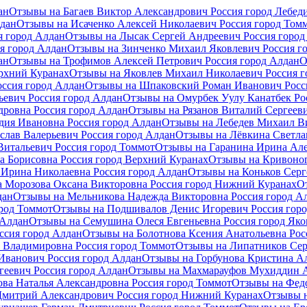
ан
Отзывы на Багаев Виктор Александрович Россия город Лебе
лдан
Отзывы на Исаченко Алексей Николаевич Россия город Том
я город Алдан
Отзывы на Лысак Сергей Андреевич Россия горо
я город Алдан
Отзывы на Зинченко Михаил Яковлевич Россия г
ан
Отзывы на Трофимов Алексей Петрович Россия город Алдан
О
рхний Куранах
Отзывы на Яковлев Михаил Николаевич Россия 
ссия город Алдан
Отзывы на Шпаковский Роман Иванович Росс
евич Россия город Алдан
Отзывы на Омурбек Уулу Канатбек Ро
дровна Россия город Алдан
Отзывы на Рязанов Виталий Сергееви
ия Ивановна Россия город Алдан
Отзывы на Лебедев Михаил Ви
лав Валерьевич Россия город Алдан
Отзывы на Лёвкина Светла
итальевич Россия город Томмот
Отзывы на Гаранина Ирина Але
а Борисовна Россия город Верхний Куранах
Отзывы на Кривоног
Ирина Николаевна Россия город Алдан
Отзывы на Коньков Серг
 Морозова Оксана Викторовна Россия город Нижний Куранах
О
дан
Отзывы на Мельникова Надежда Викторовна Россия город А
род Томмот
Отзывы на Подшивалов Денис Игоревич Россия гор
 Алдан
Отзывы на Семушина Олеся Евгеньевна Россия город Яко
ссия город Алдан
Отзывы на Болотнова Ксения Анатольевна Рос
 Владимировна Россия город Томмот
Отзывы на Липатников Сер
Иванович Россия город Алдан
Отзывы на Горбунова Кристина Ал
геевич Россия город Алдан
Отзывы на Махмарауфов Мухиддин А
ва Наталья Александровна Россия город Томмот
Отзывы на Фед
Дмитрий Александрович Россия город Нижний Куранах
Отзывы н