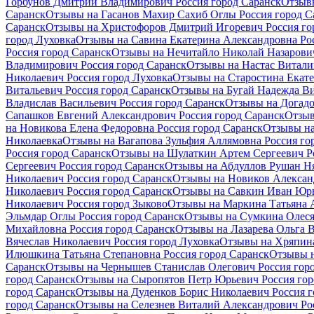
Горбунов Дмитрий Владимирович Россия город Саранск
Отзывы
Саранск
Отзывы на Гасанов Махир Сахиб Оглы Россия город С
Саранск
Отзывы на Христофоров Дмитрий Игоревич Россия го
город Луховка
Отзывы на Савина Екатерина Александровна Рос
Россия город Саранск
Отзывы на Нечитайло Николай Назарович
Владимирович Россия город Саранск
Отзывы на Настас Витали
Николаевич Россия город Луховка
Отзывы на Старостина Екате
Витальевич Россия город Саранск
Отзывы на Бугай Надежда Ви
Владислав Васильевич Россия город Саранск
Отзывы на Догадо
Сапашков Евгений Александрович Россия город Саранск
Отзыв
на Новикова Елена Федоровна Россия город Саранск
Отзывы на
Николаевка
Отзывы на Вагапова Зульфия Аллямовна Россия го
Россия город Саранск
Отзывы на Шулаткин Артем Сергеевич Ро
Сергеевич Россия город Саранск
Отзывы на Абдуллов Рушан Ня
Николаевич Россия город Саранск
Отзывы на Новиков Алексан
Николаевич Россия город Саранск
Отзывы на Савкин Иван Юрь
Николаевич Россия город Зыково
Отзывы на Маркина Татьяна 
Эльмдар Оглы Россия город Саранск
Отзывы на Сумкина Олеся
Михайловна Россия город Саранск
Отзывы на Лазарева Ольга 
Вячеслав Николаевич Россия город Луховка
Отзывы на Хряпина
Илюшкина Татьяна Степановна Россия город Саранск
Отзывы н
Саранск
Отзывы на Чернышев Станислав Олегович Россия гор
город Саранск
Отзывы на Сыропятов Петр Юрьевич Россия гор
город Саранск
Отзывы на Дуденков Борис Николаевич Россия г
город Саранск
Отзывы на Селезнев Виталий Александрович Ро