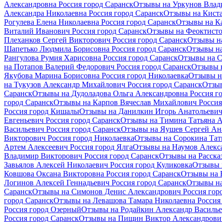
Александровна Россия город Саранск
Отзывы на Уркунов Влад
Александра Николаевна Россия город Саранск
Отзывы на Киста
Рогулева Елена Николаевна Россия город Саранск
Отзывы на К
Виталий Иванович Россия город Саранск
Отзывы на Феоктисто
Плеханков Сергей Викторович Россия город Саранск
Отзывы н
Шапетько Людмила Борисовна Россия город Саранск
Отзывы на
Рангулова Румия Харисовна Россия город Саранск
Отзывы на С
на Потапов Валерий Федорович Россия город Саранск
Отзывы н
Якубова Марина Борисовна Россия город Николаевка
Отзывы н
на Тукузов Александр Михайлович Россия город Саранск
Отзыв
Саранск
Отзывы на Дудоладова Ольга Александровна Россия г
город Саранск
Отзывы на Карпов Вячеслав Михайлович Россия
Россия город Кишалы
Отзывы на Данилкин Игорь Анатольевич
Евгеньевич Россия город Саранск
Отзывы на Тимина Татьяна А
Васильевич Россия город Саранск
Отзывы на Яушев Сергей Ана
Викторович Россия город Николаевка
Отзывы на Сорокина Тат
Артем Алексеевич Россия город Ялга
Отзывы на Наумов Алекса
Владимир Викторович Россия город Саранск
Отзывы на Расска
Завьялов Алексей Николаевич Россия город Куликовка
Отзывы 
Ковшова Оксана Викторовна Россия город Саранск
Отзывы на 
Логинов Алексей Геннадьевич Россия город Саранск
Отзывы на
Саранск
Отзывы на Симонов Денис Александрович Россия гор
город Саранск
Отзывы на Левашова Тамара Николаевна Россия
Россия город Озерный
Отзывы на Родайкин Александр Василье
Россия город Саранск
Отзывы на Пищин Виктор Александрович