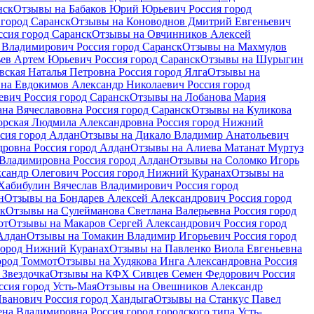
нск
Отзывы на Бабаков Юрий Юрьевич Россия город
 город Саранск
Отзывы на Коноводнов Дмитрий Евгеньевич
ссия город Саранск
Отзывы на Овчинников Алексей
Владимирович Россия город Саранск
Отзывы на Махмудов
ев Артем Юрьевич Россия город Саранск
Отзывы на Шурыгин
вская Наталья Петровна Россия город Ялга
Отзывы на
на Евдокимов Александр Николаевич Россия город
вич Россия город Саранск
Отзывы на Лобанова Мария
на Вячеславовна Россия город Саранск
Отзывы на Куликова
орская Людмила Александровна Россия город Нижний
сия город Алдан
Отзывы на Дикало Владимир Анатольевич
ровна Россия город Алдан
Отзывы на Алиева Матанат Муртуз
Владимировна Россия город Алдан
Отзывы на Соломко Игорь
сандр Олегович Россия город Нижний Куранах
Отзывы на
Хабибулин Вячеслав Владимирович Россия город
н
Отзывы на Бондарев Алексей Александрович Россия город
ск
Отзывы на Сулейманова Светлана Валерьевна Россия город
от
Отзывы на Макаров Сергей Александрович Россия город
Алдан
Отзывы на Томакин Владимир Игорьевич Россия город
город Нижний Куранах
Отзывы на Павленко Виола Евгеньевна
ород Томмот
Отзывы на Худякова Инга Александровна Россия
 Звездочка
Отзывы на КФХ Сивцев Семен Федорович Россия
ссия город Усть-Мая
Отзывы на Овешников Александр
ванович Россия город Хандыга
Отзывы на Станкус Павел
на Владимировна Россия город городского типа Усть-