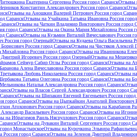
Литюшкина Екатерина Сергеевна Россия город Саранск
Отзывы 
Черников Константин Александрович Россия город Саранск
Отзы
анск
Отзывы на Аношкин Валерий Петрович Россия город Саран
од Саранск
Отзывы на Учайкина Татьяна Ивановна Россия город
Саранск
Отзывы на Чаткин Владимир Викторович Россия город 
ия город Саранск
Отзывы на Окина Мария Михайловна Россия г
од Саранск
Отзывы на Кузьмин Виталий Вячеславович Россия го
ч Россия город Озерный
Отзывы на Кудаева Ольга Васильевна Р
 Борисович Россия город Саранск
Отзывы на Чистяков Алексей Г
 Михайловна Россия город Саранск
Отзывы на Иванникова Елен
 Дмитрий Игоревич Россия город Озерный
Отзывы на Мещеряков
айрамов Сеймур Сабир Оглы Россия город Саранск
Отзывы на Ат
Баранова Алена Вячеславовна Россия город Саранск
Отзывы на Б
Третьякова Любовь Николаевна Россия город Саранск
Отзывы на
ербакова Татьяна Олеговна Россия город Саранск
Отзывы на Бо
Мельникова Наталья Александровна Россия город Саранск
Отзыв
ранск
Отзывы на Власов Сергей Александрович Россия город Са
 Саранск
Отзывы на Щипакин Евгений Евгеньевич Россия город
ия город Саранск
Отзывы на Цыпкайкин Анатолий Викторович Р
тхон Атохонович Россия город Саранск
Отзывы на Карабанов Ра
Александр Васильевич Россия город Саранск
Отзывы на Игонин
ы на Ибрагимов Раиль Нясруллович Россия город Саранск
Отзыв
Саранск
Отзывы на Дувакин Виталий Сергеевич Россия город С
 город Монастырское
Отзывы на Курочкина Эльвира Рафаильевна
 Россия город Саранск
Отзывы на Зеленов Дмитрий Владимиров