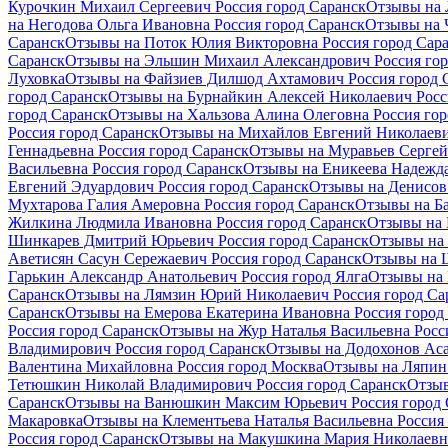
Курочкин Михаил Сергеевич Россия город Саранск
Отзывы на 
на Негодова Ольга Ивановна Россия город Саранск
Отзывы на 
Саранск
Отзывы на Поток Юлия Викторовна Россия город Сар
Саранск
Отзывы на Эльшин Михаил Александрович Россия гор
Луховка
Отзывы на Файзиев Дилшод Ахтамович Россия город 
город Саранск
Отзывы на Бурнайкин Алексей Николаевич Росс
город Саранск
Отзывы на Хальзова Алина Олеговна Россия гор
Россия город Саранск
Отзывы на Михайлов Евгений Николаеви
Геннадьевна Россия город Саранск
Отзывы на Муравьев Сергей
Васильевна Россия город Саранск
Отзывы на Еникеева Надежда
Евгений Эдуардович Россия город Саранск
Отзывы на Денисов
Мухтарова Галия Амеровна Россия город Саранск
Отзывы на Б
Жилкина Людмила Ивановна Россия город Саранск
Отзывы на 
Шинкарев Дмитрий Юрьевич Россия город Саранск
Отзывы на 
Аветисян Сасун Сережаевич Россия город Саранск
Отзывы на Щ
Гарькин Александр Анатольевич Россия город Ялга
Отзывы на 
Саранск
Отзывы на Лямзин Юрий Николаевич Россия город Са
Саранск
Отзывы на Емерова Екатерина Ивановна Россия город
Россия город Саранск
Отзывы на Жур Наталья Васильевна Росс
Владимирович Россия город Саранск
Отзывы на Додохонов Аса
Валентина Михайловна Россия город Москва
Отзывы на Ляпин 
Тетюшкин Николай Владимирович Россия город Саранск
Отзыв
Саранск
Отзывы на Ванюшкин Максим Юрьевич Россия город 
Макаровка
Отзывы на Клементьева Наталья Васильевна Россия
Россия город Саранск
Отзывы на Макушкина Мария Николаевна