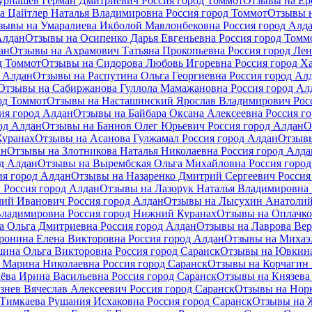
урнашев Герман Дмитриевич Россия город Томмот
Отзывы на Ер
а Цайтлер Наталья Владимировна Россия город Томмот
Отзывы н
зывы на Умаралиева Икболой Мавлонбековна Россия город Алд
Алдан
Отзывы на Осипенко Дарья Евгеньевна Россия город Томм
ан
Отзывы на Ахрамович Татьяна Прокопьевна Россия город Ле
д Томмот
Отзывы на Сидорова Любовь Игоревна Россия город Х
 Алдан
Отзывы на Распутина Ольга Георгиевна Россия город Ал
Отзывы на Сабиржанова Гуллола Мамажановна Россия город Ал
од Томмот
Отзывы на Насташинский Ярослав Владимирович Росс
ия город Алдан
Отзывы на Байбара Оксана Алексеевна Россия г
од Алдан
Отзывы на Баннов Олег Юрьевич Россия город Алдан
О
Куранах
Отзывы на Асанова Гулжамал Россия город Алдан
Отзывы
ан
Отзывы на Злотникова Наталья Николаевна Россия город Алда
д Алдан
Отзывы на Вырембская Ольга Михайловна Россия горо
ия город Алдан
Отзывы на Назаренко Дмитрий Сергеевич Россия
 Россия город Алдан
Отзывы на Лазорук Наталья Владимировна 
ий Иванович Россия город Алдан
Отзывы на Лысухин Анатолий
ладимировна Россия город Нижний Куранах
Отзывы на Оплачко
 Ольга Дмитриевна Россия город Алдан
Отзывы на Лаврова Вер
ронина Елена Викторовна Россия город Алдан
Отзывы на Михаэл
ина Ольга Викторовна Россия город Саранск
Отзывы на Ювкина
 Марина Николаевна Россия город Саранск
Отзывы на Корчагин 
ёва Ирина Васильевна Россия город Саранск
Отзывы на Князева 
знев Вячеслав Алексеевич Россия город Саранск
Отзывы на Норк
Тимкаева Рушания Исхаковна Россия город Саранск
Отзывы на Ж