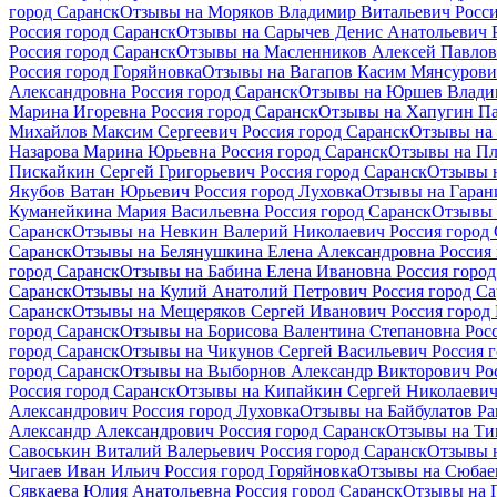
город Саранск
Отзывы на Моряков Владимир Витальевич Росси
Россия город Саранск
Отзывы на Сарычев Денис Анатольевич Р
Россия город Саранск
Отзывы на Масленников Алексей Павлов
Россия город Горяйновка
Отзывы на Вагапов Касим Мянсурович
Александровна Россия город Саранск
Отзывы на Юршев Владим
Марина Игоревна Россия город Саранск
Отзывы на Хапугин Па
Михайлов Максим Сергеевич Россия город Саранск
Отзывы на 
Назарова Марина Юрьевна Россия город Саранск
Отзывы на Пл
Пискайкин Сергей Григорьевич Россия город Саранск
Отзывы н
Якубов Ватан Юрьевич Россия город Луховка
Отзывы на Гаран
Куманейкина Мария Васильевна Россия город Саранск
Отзывы 
Саранск
Отзывы на Невкин Валерий Николаевич Россия город 
Саранск
Отзывы на Белянушкина Елена Александровна Россия 
город Саранск
Отзывы на Бабина Елена Ивановна Россия город
Саранск
Отзывы на Кулий Анатолий Петрович Россия город Са
Саранск
Отзывы на Мещеряков Сергей Иванович Россия город
город Саранск
Отзывы на Борисова Валентина Степановна Росс
город Саранск
Отзывы на Чикунов Сергей Васильевич Россия г
город Саранск
Отзывы на Выборнов Александр Викторович Рос
Россия город Саранск
Отзывы на Кипайкин Сергей Николаевич 
Александрович Россия город Луховка
Отзывы на Байбулатов Р
Александр Александрович Россия город Саранск
Отзывы на Ти
Савоськин Виталий Валерьевич Россия город Саранск
Отзывы н
Чигаев Иван Ильич Россия город Горяйновка
Отзывы на Сюбае
Сявкаева Юлия Анатольевна Россия город Саранск
Отзывы на 