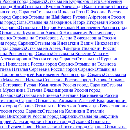
 Россия город Саранск
Отзывы на Курдюков Петр Сергеевич
 город Ялга
Отзывы на Курков Александр Валентинович Россия
ия город Саранск
Отзывы на Ипкаева Роза Гайясовна Россия
город Саранск
Отзывы на Шайбаков Руслан Айратович Россия
я город Ялга
Отзывы на Макаринов Игорь Игорьевич Россия
д Саранск
Отзывы на Петров Николай Николаевич Россия город
Отзывы на Куманьков Алексей Николаевич Россия город
аранск
Отзывы на Столберова Алена Вячеславовна Россия
я город Саранск
Отзывы на Иневаткин Вадим Николаевич
ород Саранск
Отзывы на Агеев Дмитрий Иванович Россия
на Россия город Саранск
Отзывы на Колесов Максим
Александрович Россия город Саранск
Отзывы на Шурыгин
на Николаевна Россия город Саранск
Отзывы на Тельнова
иева Наталья Сергеевна Россия город Саранск
Отзывы на
 Горюнов Сергей Васильевич Россия город Саранск
Отзывы на
 Маланчева Наталья Сергеевна Россия город Луховка
Отзывы
 Батеряков Руслан Камилевич Россия город Саранск
Отзывы
а Муковнина Татьяна Владимировна Россия город
Макаровка
Отзывы на Бикеева Светлана Васильевна Россия
ия город Саранск
Отзывы на Акимкин Алексей Владимирович
ия город Саранск
Отзывы на Кочетков Александр Вячеславович
оссия город Саранск
Отзывы на Калинкин Виталий
ай Викторович Россия город Саранск
Отзывы на Бакулина
дрей Александрович Россия город Луховка
Отзывы на
 на Русяев Павел Николаевич Россия город Саранск
Отзывы на