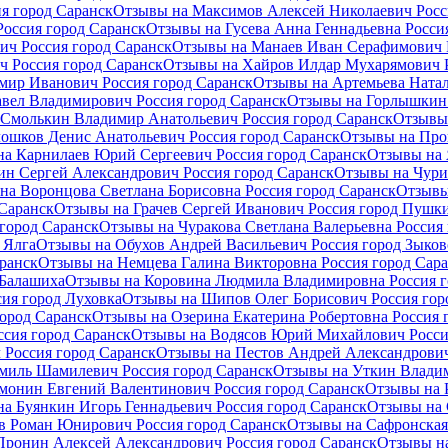
я город Саранск
Отзывы на Максимов Алексей Николаевич Росс
оссия город Саранск
Отзывы на Гусева Анна Геннадьевна Росси
ич Россия город Саранск
Отзывы на Манаев Иван Серафимович Р
 Россия город Саранск
Отзывы на Хайров Илдар Мухарямович Р
ир Иванович Россия город Саранск
Отзывы на Артемьева Натал
вел Владимирович Россия город Саранск
Отзывы на Горлышкин 
Смолькин Владимир Анатольевич Россия город Саранск
Отзывы 
ошков Денис Анатольевич Россия город Саранск
Отзывы на Про
а Карнилаев Юрий Сергеевич Россия город Саранск
Отзывы на 
ин Сергей Александрович Россия город Саранск
Отзывы на Чури
на Воронцова Светлана Борисовна Россия город Саранск
Отзывы
Саранск
Отзывы на Грачев Сергей Иванович Россия город Пушк
город Саранск
Отзывы на Чуракова Светлана Валерьевна Россия
 Ялга
Отзывы на Обухов Андрей Васильевич Россия город Зыков
ранск
Отзывы на Немцева Галина Викторовна Россия город Сар
 Балашиха
Отзывы на Коровина Людмила Владимировна Россия г
ия город Луховка
Отзывы на Шипов Олег Борисович Россия гор
ород Саранск
Отзывы на Озерина Екатерина Робертовна Россия 
сия город Саранск
Отзывы на Водясов Юрий Михайлович Росси
Россия город Саранск
Отзывы на Пестов Андрей Александрович
амиль Шамилевич Россия город Саранск
Отзывы на Уткин Владим
монин Евгений Валентинович Россия город Саранск
Отзывы на 
а Буянкин Игорь Геннадьевич Россия город Саранск
Отзывы на 
в Роман Юнирович Россия город Саранск
Отзывы на Сафронская 
Пронин Алексей Александрович Россия город Саранск
Отзывы на