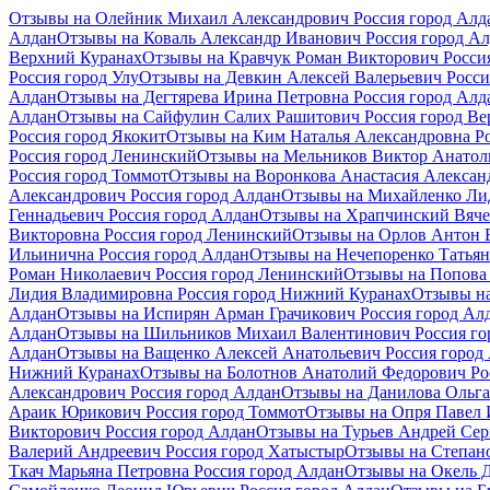
Отзывы на Олейник Михаил Александрович Россия город Алд
Алдан
Отзывы на Коваль Александр Иванович Россия город А
Верхний Куранах
Отзывы на Кравчук Роман Викторович Росси
Россия город Улу
Отзывы на Девкин Алексей Валерьевич Росси
Алдан
Отзывы на Дегтярева Ирина Петровна Россия город Алд
Алдан
Отзывы на Сайфулин Салих Рашитович Россия город Ве
Россия город Якокит
Отзывы на Ким Наталья Александровна Ро
Россия город Ленинский
Отзывы на Мельников Виктор Анатоль
Россия город Томмот
Отзывы на Воронкова Анастасия Алексан
Александрович Россия город Алдан
Отзывы на Михайленко Лид
Геннадьевич Россия город Алдан
Отзывы на Храпчинский Вячес
Викторовна Россия город Ленинский
Отзывы на Орлов Антон В
Ильинична Россия город Алдан
Отзывы на Нечепоренко Татьян
Роман Николаевич Россия город Ленинский
Отзывы на Попова 
Лидия Владимировна Россия город Нижний Куранах
Отзывы на
Алдан
Отзывы на Испирян Арман Грачикович Россия город Ал
Алдан
Отзывы на Шильников Михаил Валентинович Россия го
Алдан
Отзывы на Ващенко Алексей Анатольевич Россия город
Нижний Куранах
Отзывы на Болотнов Анатолий Федорович Ро
Александрович Россия город Алдан
Отзывы на Данилова Ольга
Араик Юрикович Россия город Томмот
Отзывы на Опря Павел 
Викторович Россия город Алдан
Отзывы на Турьев Андрей Сер
Валерий Андреевич Россия город Хатыстыр
Отзывы на Степано
Ткач Марьяна Петровна Россия город Алдан
Отзывы на Окель 