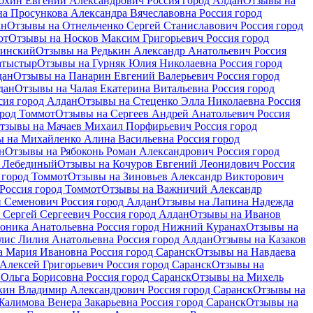
охин Евгений Александрович Россия город Алдан
Отзывы на
а Просункова Александра Вячеславовна Россия город
ан
Отзывы на Отнельченко Сергей Станиславович Россия город
от
Отзывы на Носков Максим Григорьевич Россия город
нинский
Отзывы на Редькин Александр Анатольевич Россия
атыстыр
Отзывы на Гурняк Юлия Николаевна Россия город
дан
Отзывы на Панарин Евгений Валерьевич Россия город
дан
Отзывы на Чалая Екатерина Витальевна Россия город
ия город Алдан
Отзывы на Стеценко Элла Николаевна Россия
ород Томмот
Отзывы на Сергеев Андрей Анатольевич Россия
тзывы на Мачаев Михаил Порфирьевич Россия город
 на Михайленко Алина Васильевна Россия город
н
Отзывы на Рябоконь Роман Александрович Россия город
д Лебединый
Отзывы на Кочуров Евгений Леонидович Россия
 город Томмот
Отзывы на Зиновьев Александр Викторович
Россия город Томмот
Отзывы на Важничий Александр
 Семенович Россия город Алдан
Отзывы на Лапина Надежда
 Сергей Сергеевич Россия город Алдан
Отзывы на Иванов
оника Анатольевна Россия город Нижний Куранах
Отзывы на
ис Лилия Анатольевна Россия город Алдан
Отзывы на Казаков
 Мария Ивановна Россия город Саранск
Отзывы на Навдаева
Алексей Григорьевич Россия город Саранск
Отзывы на
Ольга Борисовна Россия город Саранск
Отзывы на Михель
ин Владимир Александрович Россия город Саранск
Отзывы на
алимова Венера Закарьевна Россия город Саранск
Отзывы на