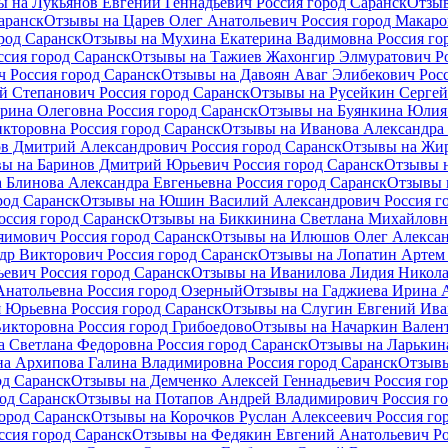
 на Лукьянов Евгений Геннадьевич Россия город Саранск
Отзыв
аранск
Отзывы на Царев Олег Анатольевич Россия город Макаро
род Саранск
Отзывы на Мухина Екатерина Вадимовна Россия го
сия город Саранск
Отзывы на Тажиев Жахонгир Элмуратович Ро
 Россия город Саранск
Отзывы на Давоян Аваг Элибекович Росс
й Степанович Россия город Саранск
Отзывы на Русейкин Сергей
рина Олеговна Россия город Саранск
Отзывы на Буянкина Юлия 
кторовна Россия город Саранск
Отзывы на Иванова Александра 
в Дмитрий Александрович Россия город Саранск
Отзывы на Жир
ы на Баринов Дмитрий Юрьевич Россия город Саранск
Отзывы н
 Блинова Александра Евгеньевна Россия город Саранск
Отзывы 
род Саранск
Отзывы на Юшин Василий Александрович Россия го
ссия город Саранск
Отзывы на Биккинина Светлана Михайловна
имович Россия город Саранск
Отзывы на Илюшов Олег Алексан
др Викторович Россия город Саранск
Отзывы на Лопатин Артем 
евич Россия город Саранск
Отзывы на Иванилова Лидия Никола
Анатольевна Россия город Озерный
Отзывы на Гаджиева Ирина А
 Юрьевна Россия город Саранск
Отзывы на Слугин Евгений Ива
Викторовна Россия город Грибоедово
Отзывы на Начаркин Валент
 Светлана Федоровна Россия город Саранск
Отзывы на Ларькина
а Архипова Галина Владимировна Россия город Саранск
Отзывы
од Саранск
Отзывы на Демченко Алексей Геннадьевич Россия гор
од Саранск
Отзывы на Потапов Андрей Владимирович Россия го
ород Саранск
Отзывы на Корочков Руслан Алексеевич Россия го
ссия город Саранск
Отзывы на Федякин Евгений Анатольевич Ро