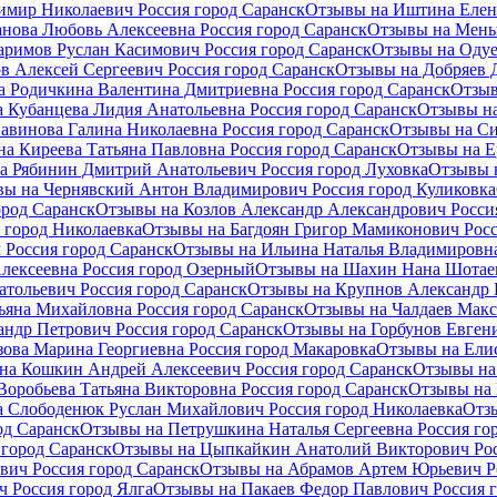
имир Николаевич Россия город Саранск
Отзывы на Иштина Елена
нова Любовь Алексеевна Россия город Саранск
Отзывы на Мень
аримов Руслан Касимович Россия город Саранск
Отзывы на Одуе
в Алексей Сергеевич Россия город Саранск
Отзывы на Добряев 
а Родичкина Валентина Дмитриевна Россия город Саранск
Отзыв
 Кубанцева Лидия Анатольевна Россия город Саранск
Отзывы на
авинова Галина Николаевна Россия город Саранск
Отзывы на Си
а Киреева Татьяна Павловна Россия город Саранск
Отзывы на Е
а Рябинин Дмитрий Анатольевич Россия город Луховка
Отзывы 
ы на Чернявский Антон Владимирович Россия город Куликовка
ород Саранск
Отзывы на Козлов Александр Александрович Росси
 город Николаевка
Отзывы на Багдоян Григор Мамиконович Росс
 Россия город Саранск
Отзывы на Ильина Наталья Владимировна
лексеевна Россия город Озерный
Отзывы на Шахин Нана Шотаев
тольевич Россия город Саранск
Отзывы на Крупнов Александр Е
ьяна Михайловна Россия город Саранск
Отзывы на Чалдаев Макс
ндр Петрович Россия город Саранск
Отзывы на Горбунов Евген
зова Марина Георгиевна Россия город Макаровка
Отзывы на Елис
на Кошкин Андрей Алексеевич Россия город Саранск
Отзывы на
Воробьева Татьяна Викторовна Россия город Саранск
Отзывы на 
 Слободенюк Руслан Михайлович Россия город Николаевка
Отз
од Саранск
Отзывы на Петрушкина Наталья Сергеевна Россия го
 город Саранск
Отзывы на Цыпкайкин Анатолий Викторович Рос
вич Россия город Саранск
Отзывы на Абрамов Артем Юрьевич Ро
 Россия город Ялга
Отзывы на Пакаев Федор Павлович Россия г