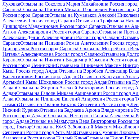
Луховка
Отзывы на Соколова Мария Михайловна Россия город
Саранск
Отзывы на Шинкин Михаил Георгиевич Россия город 
Россия город Саранск
Отзывы на Куманьков Алексей Николаеви
Алексеевич Россия город Саранск
Отзывы на Трофимова Натали
Дилшодбек Мадаминович Россия город Саранск
Отзывы на Ари
Антон Александрович Россия город Саранск
Отзывы на Протки
Алексахин Денис Александрович Россия город Саранск
Отзывы
Саранск
Отзывы на Паньшин Роман Анатольевич Россия город 
Григорьевна Россия город Саранск
Отзывы на Митрейкина Вера
Наталья Александровна Россия город Саранск
Отзывы на Долго
Куранах
Отзывы на Никитин Владимир Юрьевич Россия город
Россия город Ленинский
Отзывы на Шинкевич Максим Викторо
Кызы Россия город Алдан
Отзывы на Воробьев Александр Вла
Валентинович Россия город Алдан
Отзывы на Картузова Анаст
Артыкбай Кызы Шохидахон Россия город Алдан
Отзывы на Пу
Алдан
Отзывы на Жирнов Алексей Викторович Россия город А
Алдан
Отзывы на Галоян Микаэл Амиранович Россия город Ал
Алдан
Отзывы на Плишков Евгений Андреевич Россия город 
Томмот
Отзывы на Иванов Виктор Сергеевич Россия город Ле
Нижний Куранах
Отзывы на Бадмаева Арюна Владимировна Ро
Россия город Алдан
Отзывы на Нестерова Галина Алексеевна Р
город Алдан
Отзывы на Махмудова Вера Викторовна Россия го
город Томтор
Отзывы на КФХ Заболоцкий Максим Михайлович 
Сергеевич Россия город Усть-Мая
Отзывы на Суховий Любовь П
Андреевич Россия город Теплый Ключ
Отзывы на Топор Екатер