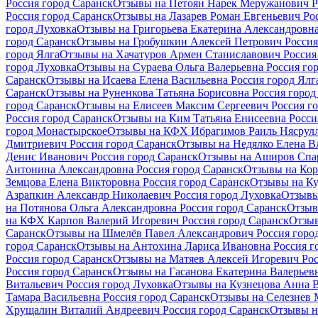
Россия город Саранск
Отзывы на Петоян Нарек Меружанович Р
Россия город Саранск
Отзывы на Лазарев Роман Евгеньевич Ро
город Луховка
Отзывы на Григорьева Екатерина Александровна
город Саранск
Отзывы на Гробушкин Алексей Петрович Россия
город Ялга
Отзывы на Хачатуров Армен Станиславович Россия
город Луховка
Отзывы на Сураева Ольга Валерьевна Россия го
Саранск
Отзывы на Исаева Елена Васильевна Россия город Ялг
Саранск
Отзывы на Руненкова Татьяна Борисовна Россия город
город Саранск
Отзывы на Елисеев Максим Сергеевич Россия го
Россия город Саранск
Отзывы на Ким Татьяна Енисеевна Росси
город Монастырское
Отзывы на КФХ Ибрагимов Раиль Нясрулл
Дмитриевич Россия город Саранск
Отзывы на Недялко Елена В
Денис Иванович Россия город Саранск
Отзывы на Аширов Спар
Антонина Александровна Россия город Саранск
Отзывы на Кор
Земцова Елена Викторовна Россия город Саранск
Отзывы на Ку
Азрапкин Александр Николаевич Россия город Луховка
Отзывы
на Потянова Ольга Александровна Россия город Саранск
Отзыв
на КФХ Карпов Валерий Игоревич Россия город Саранск
Отзыв
Саранск
Отзывы на Шмелёв Павел Александрович Россия горо
город Саранск
Отзывы на Антохина Лариса Ивановна Россия г
Россия город Саранск
Отзывы на Матяев Алексей Игоревич Рос
Россия город Саранск
Отзывы на Гасанова Екатерина Валерьевн
Витальевич Россия город Луховка
Отзывы на Кузнецова Анна 
Тамара Васильевна Россия город Саранск
Отзывы на Селезнев 
Хрущалин Виталий Андреевич Россия город Саранск
Отзывы н