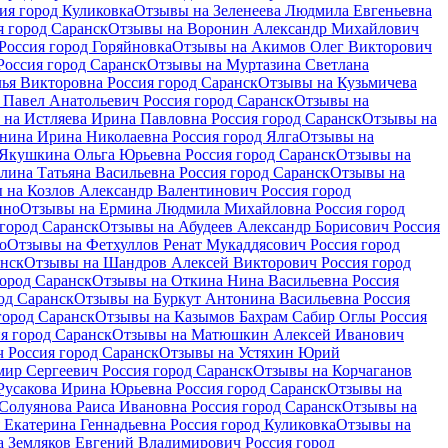
ия город Куликовка
Отзывы на Зеленеева Людмила Евгеньевна
я город Саранск
Отзывы на Воронин Александр Михайлович
оссия город Горяйновка
Отзывы на Акимов Олег Викторович
оссия город Саранск
Отзывы на Муртазина Светлана
ья Викторовна Россия город Саранск
Отзывы на Кузьмичева
Павел Анатольевич Россия город Саранск
Отзывы на
на Истляева Ирина Павловна Россия город Саранск
Отзывы на
нина Ирина Николаевна Россия город Ялга
Отзывы на
Якушкина Ольга Юрьевна Россия город Саранск
Отзывы на
лина Татьяна Васильевна Россия город Саранск
Отзывы на
 на Козлов Александр Валентинович Россия город
ино
Отзывы на Ермина Людмила Михайловна Россия город
 город Саранск
Отзывы на Абудеев Александр Борисович Россия
о
Отзывы на Фетхуллов Ренат Мукаддясович Россия город
анск
Отзывы на Шандров Алексей Викторович Россия город
ород Саранск
Отзывы на Откина Нина Васильевна Россия
од Саранск
Отзывы на Буркут Антонина Васильевна Россия
город Саранск
Отзывы на Казымов Бахрам Сабир Оглы Россия
я город Саранск
Отзывы на Матюшкин Алексей Иванович
 Россия город Саранск
Отзывы на Устяхин Юрий
ир Сергеевич Россия город Саранск
Отзывы на Корчаганов
Русакова Ирина Юрьевна Россия город Саранск
Отзывы на
Солуянова Раиса Ивановна Россия город Саранск
Отзывы на
Екатерина Геннадьевна Россия город Куликовка
Отзывы на
 Земляков Евгений Владимирович Россия город