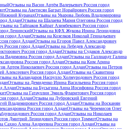
диный
Отзывы на Васин Артём Валерьевич Россия город
мот
Отзывы на Аветисян Баграт Норайрович Россия город
д Нижний Куранах
Отзывы на Уварова Любовь Владимировна
ород Алдан
Отзывы на Шалаева Мария Олеговна Россия город
тзывы на Тайпаков Кайрат Азимбекович Россия город
город Ленинский
Отзывы на КФХ Жукова Ирина Леонидовна
ия город Алдан
Отзывы на Козелков Николай Геннадьевич
ссия город Алдан
Отзывы на Егоров Павел Александрович
ч Россия город Алдан
Отзывы на Лебедев Александр
кторович Россия город Алдан
Отзывы на Судаков Александр
на Вадимовна Россия город Алдан
Отзывы на Галлиардт Галина
ксандровна Россия город Алдан
Отзывы на Ким Арина
ов Артем Николаевич Россия город Алдан
Отзывы на Петров
ей Алексеевич Россия город Алдан
Отзывы на Скавитина
тзывы на Каландаров Насрулло Холмуродович Россия город
лдан
Отзывы на Демиденко Ирина Васильевна Россия город
од Алдан
Отзывы на Бусыгина Анна Иосифовна Россия город
кит
Отзывы на Гатауллин Эмиль Фларитович Россия город
сия город Алдан
Отзывы на Дубровский Евгений
гей Владимирович Россия город Алдан
Отзывы на Восканян
ександровна Россия город Алдан
Отзывы на Черемисов Олег
бдувохидович Россия город Алдан
Отзывы на Николаев
отов Дмитрий Леонидович Россия город Томмот
Отзывы на
а Сахно Алена Андреевна Россия город Алдан
Отзывы на