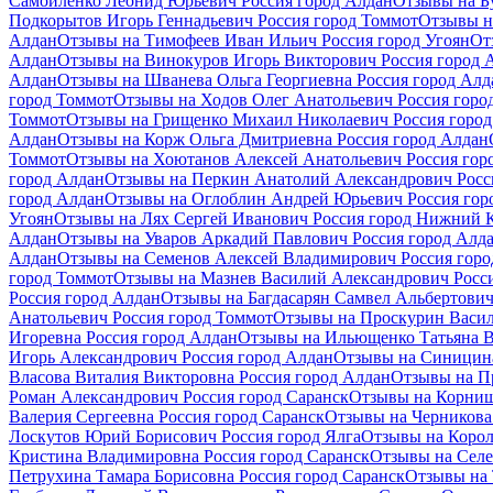
Самойленко Леонид Юрьевич Россия город Алдан
Отзывы на Б
Подкорытов Игорь Геннадьевич Россия город Томмот
Отзывы н
Алдан
Отзывы на Тимофеев Иван Ильич Россия город Угоян
От
Алдан
Отзывы на Винокуров Игорь Викторович Россия город 
Алдан
Отзывы на Шванева Ольга Георгиевна Россия город Алд
город Томмот
Отзывы на Ходов Олег Анатольевич Россия горо
Томмот
Отзывы на Грищенко Михаил Николаевич Россия город
Алдан
Отзывы на Корж Ольга Дмитриевна Россия город Алдан
Томмот
Отзывы на Хоютанов Алексей Анатольевич Россия гор
город Алдан
Отзывы на Перкин Анатолий Александрович Росс
город Алдан
Отзывы на Оглоблин Андрей Юрьевич Россия гор
Угоян
Отзывы на Лях Сергей Иванович Россия город Нижний 
Алдан
Отзывы на Уваров Аркадий Павлович Россия город Алд
Алдан
Отзывы на Семенов Алексей Владимирович Россия горо
город Томмот
Отзывы на Мазнев Василий Александрович Росс
Россия город Алдан
Отзывы на Багдасарян Самвел Альбертович
Анатольевич Россия город Томмот
Отзывы на Проскурин Васил
Игоревна Россия город Алдан
Отзывы на Ильющенко Татьяна В
Игорь Александрович Россия город Алдан
Отзывы на Синицина
Власова Виталия Викторовна Россия город Алдан
Отзывы на П
Роман Александрович Россия город Саранск
Отзывы на Корниш
Валерия Сергеевна Россия город Саранск
Отзывы на Черникова
Лоскутов Юрий Борисович Россия город Ялга
Отзывы на Корол
Кристина Владимировна Россия город Саранск
Отзывы на Селе
Петрухина Тамара Борисовна Россия город Саранск
Отзывы на 