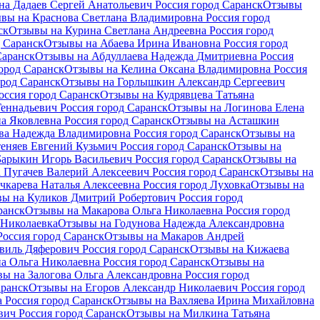
на Дадаев Сергей Анатольевич Россия город Саранск
Отзывы
вы на Краснова Светлана Владимировна Россия город
ск
Отзывы на Курина Светлана Андреевна Россия город
 Саранск
Отзывы на Абаева Ирина Ивановна Россия город
Саранск
Отзывы на Абдуллаева Надежда Дмитриевна Россия
ород Саранск
Отзывы на Келина Оксана Владимировна Россия
род Саранск
Отзывы на Горлышкин Александр Сергеевич
оссия город Саранск
Отзывы на Кудрявцева Татьяна
еннадьевич Россия город Саранск
Отзывы на Логинова Елена
а Яковлевна Россия город Саранск
Отзывы на Асташкин
а Надежда Владимировна Россия город Саранск
Отзывы на
еняев Евгений Кузьмич Россия город Саранск
Отзывы на
арыкин Игорь Васильевич Россия город Саранск
Отзывы на
 Пугачев Валерий Алексеевич Россия город Саранск
Отзывы на
чкарева Наталья Алексеевна Россия город Луховка
Отзывы на
ы на Куликов Дмитрий Робертович Россия город
ранск
Отзывы на Макарова Ольга Николаевна Россия город
 Николаевка
Отзывы на Годунова Надежда Александровна
оссия город Саранск
Отзывы на Макаров Андрей
виль Дяферович Россия город Саранск
Отзывы на Кижаева
а Ольга Николаевна Россия город Саранск
Отзывы на
ы на Залогова Ольга Александровна Россия город
аранск
Отзывы на Егоров Александр Николаевич Россия город
 Россия город Саранск
Отзывы на Вахляева Ирина Михайловна
ич Россия город Саранск
Отзывы на Милкина Татьяна