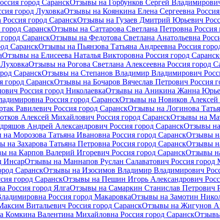
оссия город Саранск
Отзывы на Горбунков Сергей Владимирович
ссия город Луховка
Отзывы на Коянкина Елена Сергеевна Россия
 Россия город Саранск
Отзывы на Гузаев Дмитрий Юрьевич Росс
 город Саранск
Отзывы на Саттарова Светлана Петровна Россия 
 город Саранск
Отзывы на Федотова Светлана Анатольевна Росси
род Саранск
Отзывы на Пьянзова Татьяна Андреевна Россия горо
а
Отзывы на Елисеева Наталья Викторовна Россия город Саранск
 Луховка
Отзывы на Рогова Светлана Алексеевна Россия город С
род Саранск
Отзывы на Степанов Владимир Владимирович Росси
я город Саранск
Отзывы на Бочаров Вячеслав Петрович Россия г
ович Россия город Николаевка
Отзывы на Аникина Жанна Юрьев
ладимировна Россия город Саранск
Отзывы на Новиков Алексей 
так Равилевич Россия город Саранск
Отзывы на Логинова Татья
отков Алексей Михайлович Россия город Саранск
Отзывы на Мат
дряшов Андрей Александрович Россия город Саранск
Отзывы на
 на Морозова Татьяна Ивановна Россия город Саранск
Отзывы на
ы на Захарова Татьяна Петровна Россия город Саранск
Отзывы на
ы на Карпов Валерий Игоревич Россия город Саранск
Отзывы н
д Инсар
Отзывы на Маннапов Руслан Салаватович Россия город 
ород Саранск
Отзывы на Изосимов Владимир Владимирович Росс
сия город Саранск
Отзывы на Пешин Игорь Александрович Росс
а Россия город Ялга
Отзывы на Самаркин Станислав Петрович Р
Владимировна Россия город Макаровка
Отзывы на Замотин Никол
Максим Витальевич Россия город Саранск
Отзывы на Жигунов Ан
а Комкина Валентина Михайловна Россия город Саранск
Отзывы