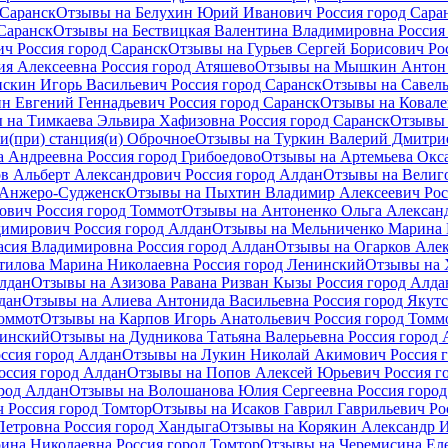
 Саранск
Отзывы на Белухин Юрий Иванович Россия город Сара
Саранск
Отзывы на Бествицкая Валентина Владимировна Россия
ч Россия город Саранск
Отзывы на Гурьев Сергей Борисович Ро
я Алексеевна Россия город Атяшево
Отзывы на Мышкин Антон 
скин Игорь Васильевич Россия город Саранск
Отзывы на Савель
н Евгений Геннадьевич Россия город Саранск
Отзывы на Ковале
 на Тимкаева Эльвира Хафизовна Россия город Саранск
Отзывы 
и(при) станция(и) Оброчное
Отзывы на Туркин Валерий Дмитрие
 Андреевна Россия город Грибоедово
Отзывы на Артемьева Окса
в Альберт Александрович Россия город Алдан
Отзывы на Велиг
 Анжеро-Судженск
Отзывы на Пыхтин Владимир Алексеевич Рос
вич Россия город Томмот
Отзывы на Антоненко Ольга Александ
димирович Россия город Алдан
Отзывы на Мельниченко Марина 
асия Владимировна Россия город Алдан
Отзывы на Огарков Алек
тилова Марина Николаевна Россия город Ленинский
Отзывы на 
лдан
Отзывы на Азизова Равана Ризван Кызы Россия город Алда
дан
Отзывы на Алиева Антонида Васильевна Россия город Якут
Томмот
Отзывы на Карпов Игорь Анатольевич Россия город Томм
нинский
Отзывы на Дудникова Татьяна Валерьевна Россия город 
ссия город Алдан
Отзывы на Лукин Николай Акимович Россия 
оссия город Алдан
Отзывы на Попов Алексей Юрьевич Россия г
род Алдан
Отзывы на Волошанова Юлия Сергеевна Россия город
Россия город Томтор
Отзывы на Исаков Гаврил Гаврильевич Ро
етровна Россия город Хандыга
Отзывы на Корякин Александр И
ина Николаевна Россия город Томтор
Отзывы на Черемисина Еле