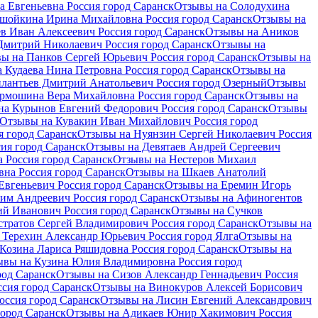
 Евгеньевна Россия город Саранск
Отзывы на Солодухина
шойкина Ирина Михайловна Россия город Саранск
Отзывы на
в Иван Алексеевич Россия город Саранск
Отзывы на Аников
Дмитрий Николаевич Россия город Саранск
Отзывы на
ы на Панков Сергей Юрьевич Россия город Саранск
Отзывы на
 Кудаева Нина Петровна Россия город Саранск
Отзывы на
лантьев Дмитрий Анатольевич Россия город Озерный
Отзывы
рмошина Вера Михайловна Россия город Саранск
Отзывы на
на Курынов Евгений Федорович Россия город Саранск
Отзывы
Отзывы на Кувакин Иван Михайлович Россия город
я город Саранск
Отзывы на Нуянзин Сергей Николаевич Россия
ия город Саранск
Отзывы на Девятаев Андрей Сергеевич
 Россия город Саранск
Отзывы на Нестеров Михаил
на Россия город Саранск
Отзывы на Шкаев Анатолий
вгеньевич Россия город Саранск
Отзывы на Еремин Игорь
им Андреевич Россия город Саранск
Отзывы на Афиногентов
ий Иванович Россия город Саранск
Отзывы на Сучков
тратов Сергей Владимирович Россия город Саранск
Отзывы на
 Терехин Александр Юрьевич Россия город Ялга
Отзывы на
Козина Лариса Ряшидовна Россия город Саранск
Отзывы на
ывы на Кузина Юлия Владимировна Россия город
род Саранск
Отзывы на Сизов Александр Геннадьевич Россия
сия город Саранск
Отзывы на Винокуров Алексей Борисович
ссия город Саранск
Отзывы на Лисин Евгений Александрович
ород Саранск
Отзывы на Адикаев Юнир Хакимович Россия