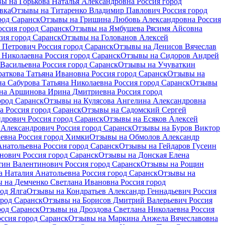
ы на Горькова Наталья Александровна Россия город
вка
Отзывы на Титаренко Владимир Павлович Россия город
род Саранск
Отзывы на Гришина Любовь Александровна Россия
ссия город Саранск
Отзывы на Ямбушева Рясимя Айсовна
ия город Саранск
Отзывы на Голованов Алексей
 Петрович Россия город Саранск
Отзывы на Денисов Вячеслав
Николаевна Россия город Саранск
Отзывы на Сидоров Андрей
Васильевна Россия город Саранск
Отзывы на Учуваткин
аткова Татьяна Ивановна Россия город Саранск
Отзывы на
а Сабурова Татьяна Николаевна Россия город Саранск
Отзывы
на Аршинова Ирина Дмитриевна Россия город
род Саранск
Отзывы на Кулясова Ангелина Александровна
 Россия город Саранск
Отзывы на Садомский Сергей
дрович Россия город Саранск
Отзывы на Есяков Алексей
Александрович Россия город Саранск
Отзывы на Буров Виктор
евна Россия город Химки
Отзывы на Обмолов Александр
натольевна Россия город Саранск
Отзывы на Гейдаров Гусеин
нович Россия город Саранск
Отзывы на Донская Елена
ин Валентинович Россия город Саранск
Отзывы на Рощин
 Наталия Анатольевна Россия город Саранск
Отзывы на
 на Демченко Светлана Ивановна Россия город
од Ялга
Отзывы на Кондратьев Александр Геннадьевич Россия
род Саранск
Отзывы на Борисов Дмитрий Валерьевич Россия
род Саранск
Отзывы на Дроздова Светлана Николаевна Россия
ссия город Саранск
Отзывы на Маркина Анжела Вячеславовна