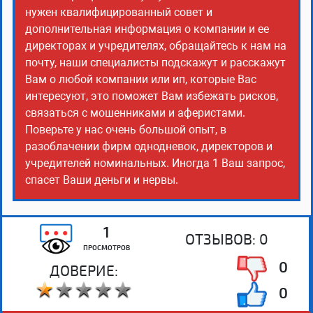
нужен квалифицированный совет и
дополнительная информация о компании и ее
директорах и учредителях, обращайтесь к нам на
почту, наши специалисты подскажут и расскажут
Вам о любой компании или ип, которые Вас
интересуют, это поможет Вам избежать рисков,
связаться с мошенниками и аферистами.
Поверьте у нас очень большой опыт, в
разоблачении фирм однодневок, директоров и
учредителей номинальных. Иногда 1 Ваш запрос,
спасет Ваши деньги и нервы.
1
ОТЗЫВОВ:
0
ПРОСМОТРОВ
0
ДОВЕРИЕ:
0