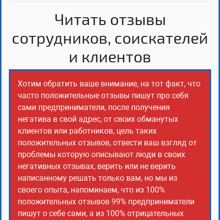
Читать отзывы
сотрудников, соискателей
и клиентов
Хотим обратить ваше внимание, на тот факт, что
часто положительные отзывы пишут про себя
сами предприниматели, после получения
негатива в свой адрес, от своих обманутых
клиентов или работников, цель таких
положительных отзывов, отвести ваш взгляд от
проблемы которую описывают люди в своих
негативных отзывах, верить или не верить
написанному решать только вам, но мы из
своего опыта, напоминаем, что из 100%
положительных отзывов 99% предприниматели
пишут о себе сами, а из 100% отрицательных