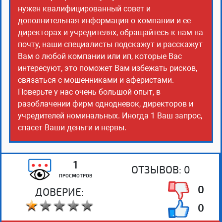
нужен квалифицированный совет и
дополнительная информация о компании и ее
директорах и учредителях, обращайтесь к нам на
почту, наши специалисты подскажут и расскажут
Вам о любой компании или ип, которые Вас
интересуют, это поможет Вам избежать рисков,
связаться с мошенниками и аферистами.
Поверьте у нас очень большой опыт, в
разоблачении фирм однодневок, директоров и
учредителей номинальных. Иногда 1 Ваш запрос,
спасет Ваши деньги и нервы.
1
ОТЗЫВОВ:
0
ПРОСМОТРОВ
0
ДОВЕРИЕ:
0