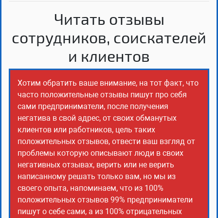
Читать отзывы
сотрудников, соискателей
и клиентов
Хотим обратить ваше внимание, на тот факт, что
часто положительные отзывы пишут про себя
сами предприниматели, после получения
негатива в свой адрес, от своих обманутых
клиентов или работников, цель таких
положительных отзывов, отвести ваш взгляд от
проблемы которую описывают люди в своих
негативных отзывах, верить или не верить
написанному решать только вам, но мы из
своего опыта, напоминаем, что из 100%
положительных отзывов 99% предприниматели
пишут о себе сами, а из 100% отрицательных