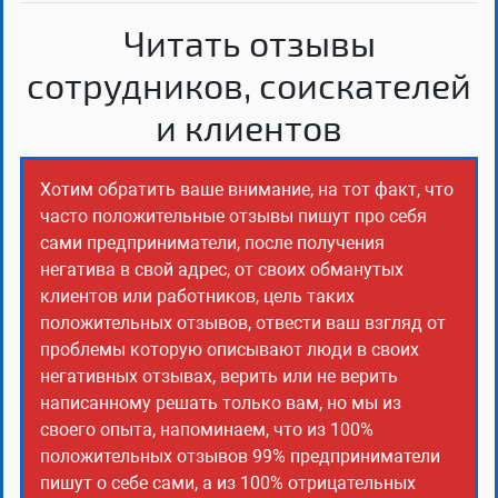
Читать отзывы
сотрудников, соискателей
и клиентов
Хотим обратить ваше внимание, на тот факт, что
часто положительные отзывы пишут про себя
сами предприниматели, после получения
негатива в свой адрес, от своих обманутых
клиентов или работников, цель таких
положительных отзывов, отвести ваш взгляд от
проблемы которую описывают люди в своих
негативных отзывах, верить или не верить
написанному решать только вам, но мы из
своего опыта, напоминаем, что из 100%
положительных отзывов 99% предприниматели
пишут о себе сами, а из 100% отрицательных