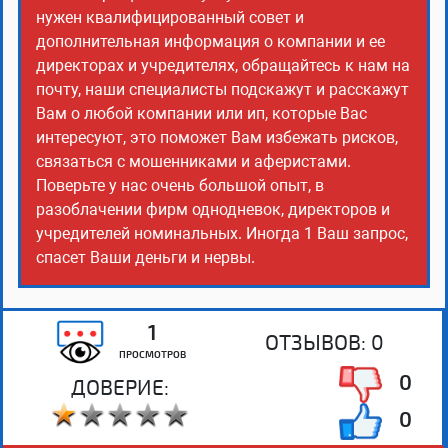
нужен квалифицированный совет и
дополнительная информация о компании и ее
директорах и учредителях, обращайтесь к нам на
почту, наши специалисты подскажут и расскажут
Вам о любой компании или ип, которые Вас
интересуют, это поможет Вам избежать рисков,
связаться с мошенниками и аферистами.
Поверьте у нас очень большой опыт, в
разоблачении фирм однодневок, директоров и
учредителей номинальных. Иногда 1 Ваш запрос,
спасет Ваши деньги и нервы.
1
ОТЗЫВОВ:
0
ПРОСМОТРОВ
0
ДОВЕРИЕ:
0