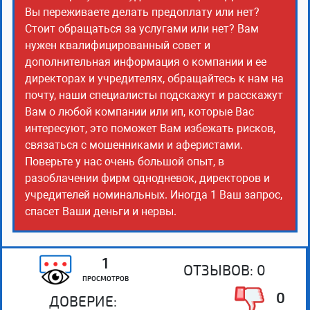
Вы переживаете делать предоплату или нет?
Стоит обращаться за услугами или нет? Вам
нужен квалифицированный совет и
дополнительная информация о компании и ее
директорах и учредителях, обращайтесь к нам на
почту, наши специалисты подскажут и расскажут
Вам о любой компании или ип, которые Вас
интересуют, это поможет Вам избежать рисков,
связаться с мошенниками и аферистами.
Поверьте у нас очень большой опыт, в
разоблачении фирм однодневок, директоров и
учредителей номинальных. Иногда 1 Ваш запрос,
спасет Ваши деньги и нервы.
1
ОТЗЫВОВ:
0
ПРОСМОТРОВ
0
ДОВЕРИЕ: