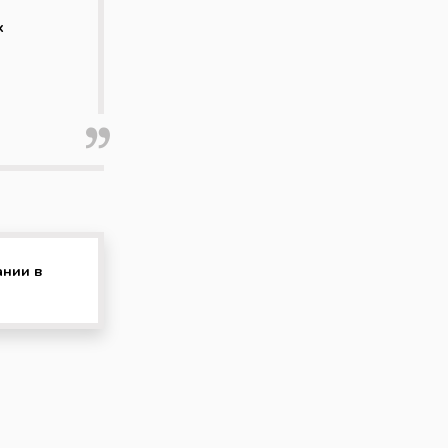
х
ании в