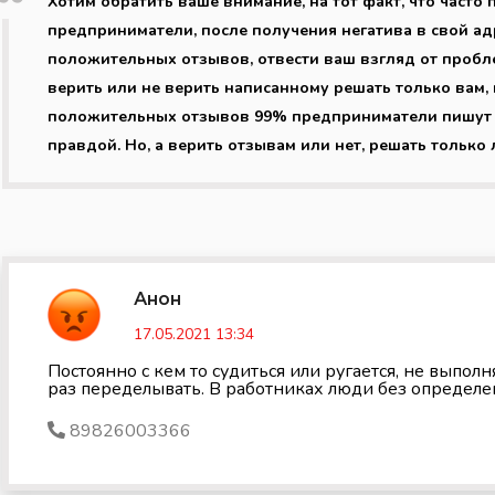
Хотим обратить ваше внимание, на тот факт, что част
предприниматели, после получения негатива в свой ад
положительных отзывов, отвести ваш взгляд от пробл
верить или не верить написанному решать только вам, 
положительных отзывов 99% предприниматели пишут о 
правдой. Но, а верить отзывам или нет, решать только 
Анон
17.05.2021 13:34
Постоянно с кем то судиться или ругается, не выпол
раз переделывать. В работниках люди без определе
89826003366