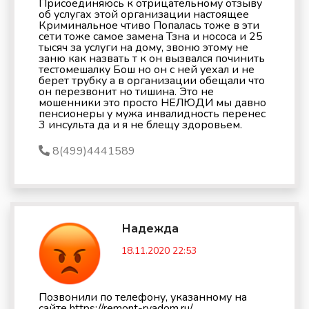
Присоединяюсь к отрицательному отзыву
об услугах этой организации настоящее
Криминальное чтиво Попалась тоже в эти
сети тоже самое замена Тзна и нососа и 25
тысяч за услуги на дому, звоню этому не
заню как назвать т к он вызвался починить
тестомешалку Бош но он с ней уехал и не
берет трубку а в организации обещали что
он перезвонит но тишина. Это не
мошенники это просто НЕЛЮДИ мы давно
пенсионеры у мужа инвалидность перенес
3 инсульта да и я не блещу здоровьем.
8(499)4441589
Надежда
18.11.2020 22:53
Позвонили по телефону, указанному на
сайте https://remont-ryadom.ru/