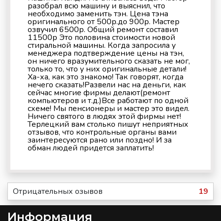
разобрал всю машину и выяснил, что
необходимо заменить тэн. Цена тэна
оригинального от 500р.до 900р. Мастер
озвучил 6500р. Общий ремонт составил
11500р Это половина стоимости новой
стиральной машины. Когда запросила у
менеджера подтверждение цены на тэн,
он ничего вразумительного сказать не мог,
только то, что у них оригинальные детали!
Ха-ха, как это знакомо! Так говорят, когда
нечего сказать!Развели нас на деньги, как
сейчас многие фирмы делают(ремонт
компьютеров и т.д.)Все работают по одной
схеме! Мы пенсионеры и мастер это видел.
Ничего святого в людях этой фирмы нет!
Терлецкий вам столько пишут неприятных
отзывов, что контрольные органы вами
заинтересуются рано или поздно! И за
обман людей придется заплатить!
Отрицательных озывов
19
Информация