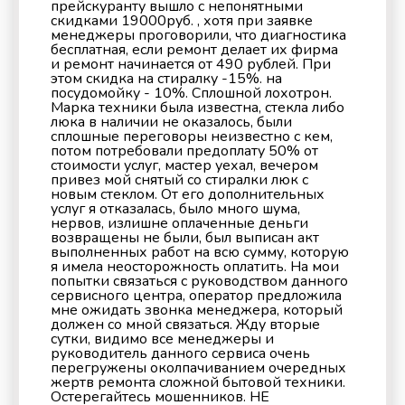
прейскуранту вышло с непонятными
скидками 19000руб. , хотя при заявке
менеджеры проговорили, что диагностика
бесплатная, если ремонт делает их фирма
и ремонт начинается от 490 рублей. При
этом скидка на стиралку -15%. на
посудомойку - 10%. Сплошной лохотрон.
Марка техники была известна, стекла либо
люка в наличии не оказалось, были
сплошные переговоры неизвестно с кем,
потом потребовали предоплату 50% от
стоимости услуг, мастер уехал, вечером
привез мой снятый со стиралки люк с
новым стеклом. От его дополнительных
услуг я отказалась, было много шума,
нервов, излишне оплаченные деньги
возвращены не были, был выписан акт
выполненных работ на всю сумму, которую
я имела неосторожность оплатить. На мои
попытки связаться с руководством данного
сервисного центра, оператор предложила
мне ожидать звонка менеджера, который
должен со мной связаться. Жду вторые
сутки, видимо все менеджеры и
руководитель данного сервиса очень
перегружены околпачиванием очередных
жертв ремонта сложной бытовой техники.
Остерегайтесь мошенников. НЕ