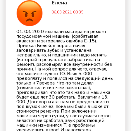
Елена
06.03.2021 00:35
01. 03. 2020 вызвали мастера на ремонт
посудомоечной машины (срабатывал
аквастоп и загоралась ошибка Е-15).
Приехал Беляков порога начал
заговаривать зубы: и установлена
неправильно, и подшипник надо менять
(который в результате забрал типа на
ремонт), расковырял все внутренности без
причин. На мой вопрос для чего, отвечал,
что машине нужно ТО. Взял 5. 000
предоплату и появился на следующий день
только к 7вечера. Что-то там делал
(силиконил и скотчем заматывал),
приговаривая, что это так надо и машинка
будет еще лет 30 работать. Заплатили 13.
000. Договор и акт нам не предоставил и
под шумок исчез, пока мы были в шоке от
стоимости ремонта. При включении
машинки через сутки, у нас случился потоп,
аквастоп не сработал, звук работающей
машинки изменился. Т. е проблемы
увеличились втрое! И напоследок