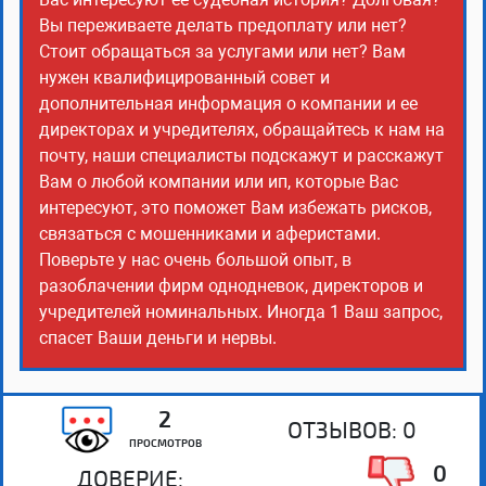
Вы переживаете делать предоплату или нет?
Стоит обращаться за услугами или нет? Вам
нужен квалифицированный совет и
дополнительная информация о компании и ее
директорах и учредителях, обращайтесь к нам на
почту, наши специалисты подскажут и расскажут
Вам о любой компании или ип, которые Вас
интересуют, это поможет Вам избежать рисков,
связаться с мошенниками и аферистами.
Поверьте у нас очень большой опыт, в
разоблачении фирм однодневок, директоров и
учредителей номинальных. Иногда 1 Ваш запрос,
спасет Ваши деньги и нервы.
2
ОТЗЫВОВ:
0
ПРОСМОТРОВ
0
ДОВЕРИЕ: