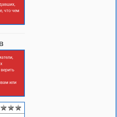
адавших,
е, что чем
в
матели,
ых
 верить
ывам или