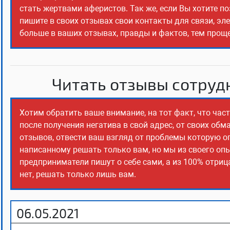
стать жертвами аферистов. Так же, если Вы хотите п
пишите в своих отзывах свои контакты для связи, эл
больше в ваших отзывах, правды и фактов, тем прощ
Читать отзывы сотрудн
Хотим обратить ваше внимание, на тот факт, что ча
после получения негатива в свой адрес, от своих об
отзывов, отвести ваш взгляд от проблемы которую о
написанному решать только вам, но мы из своего оп
предприниматели пишут о себе сами, а из 100% отриц
нет, решать только лишь вам.
06.05.2021