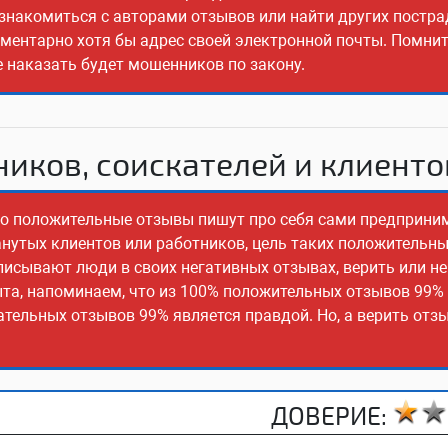
ознакомиться с авторами отзывов или найти других постр
ементарно хотя бы адрес своей электронной почты. Помнит
е наказать будет мошенников по закону.
иков, соискателей и клиенто
сто положительные отзывы пишут про себя сами предприни
манутых клиентов или работников, цель таких положительн
писывают люди в своих негативных отзывах, верить или не
ыта, напоминаем, что из 100% положительных отзывов 99%
ательных отзывов 99% является правдой. Но, а верить отз
ДОВЕРИЕ: