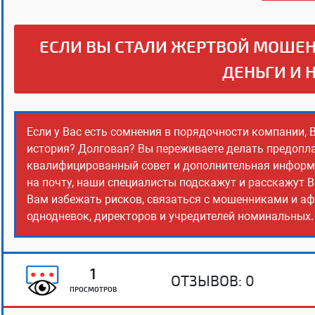
ЕСЛИ ВЫ СТАЛИ ЖЕРТВОЙ МОШЕН
ДЕНЬГИ И 
Если у Вас есть сомнения в порядочности компании, 
история? Долговая? Вы переживаете делать предопла
квалифицированный совет и дополнительная информац
на почту, наши специалисты подскажут и расскажут В
Вам избежать рисков, связаться с мошенниками и аф
однодневок, директоров и учредителей номинальных. 
1
ОТЗЫВОВ:
0
ПРОСМОТРОВ