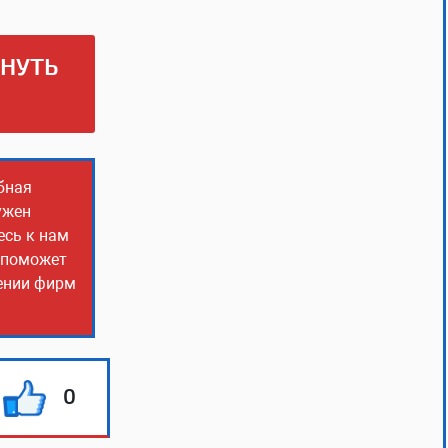
РНУТЬ
бная
ужен
есь к нам
о поможет
чении фирм
0