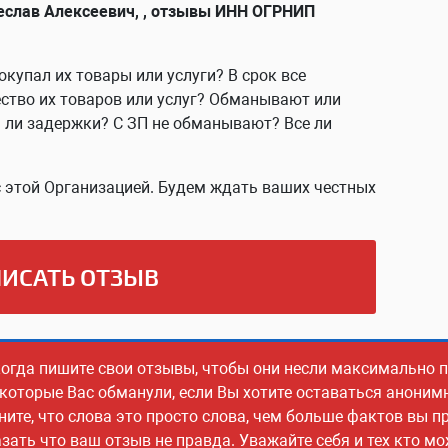
еслав Алексеевич, , отзывы ИНН ОГРНИП
окупал их товары или услуги? В срок все
ство их товаров или услуг? Обманывают или
ь ли задержки? С ЗП не обманывают? Все ли
 этой Организацией. Будем ждать ваших честных
ИСАТЬ ОТЗЫВ
когда пишите свои отзывы, чтобы они несли максимально
 которые Вас обманули, если Вы хотите оставаться аноним
ите, что слова это просто слова, чем больше фактов вы пр
ать что ваш отзыв не правда. Уважайте себя и тех кто м