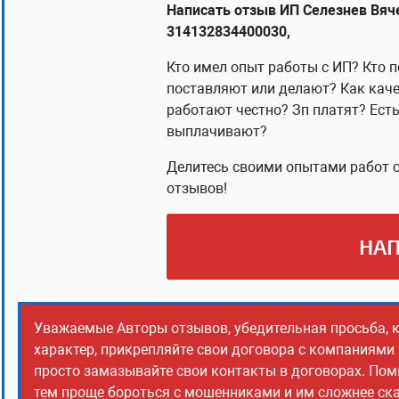
Написать отзыв ИП Селезнев Вяч
314132834400030,
Кто имел опыт работы с ИП? Кто п
поставляют или делают? Как каче
работают честно? Зп платят? Ест
выплачивают?
Делитесь своими опытами работ с
отзывов!
НАП
Уважаемые Авторы отзывов, убедительная просьба, 
характер, прикрепляйте свои договора с компаниями
просто замазывайте свои контакты в договорах. Помн
тем проще бороться с мошенниками и им сложнее сказ