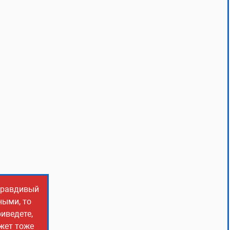
 правдивый
ными, то
иведете,
ожет тоже