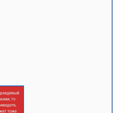
 правдивый
ными, то
иведете,
ожет тоже