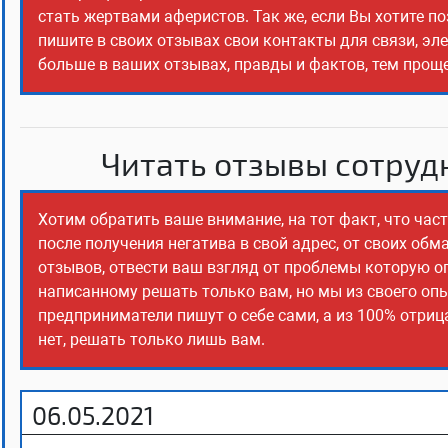
стать жертвами аферистов. Так же, если Вы хотите п
пишите в своих отзывах свои контакты для связи, эл
больше в ваших отзывах, правды и фактов, тем прощ
Читать отзывы сотрудн
Хотим обратить ваше внимание, на тот факт, что ча
после получения негатива в свой адрес, от своих об
отзывов, отвести ваш взгляд от проблемы которую о
написанному решать только вам, но мы из своего оп
предприниматели пишут о себе сами, а из 100% отриц
нет, решать только лишь вам.
06.05.2021