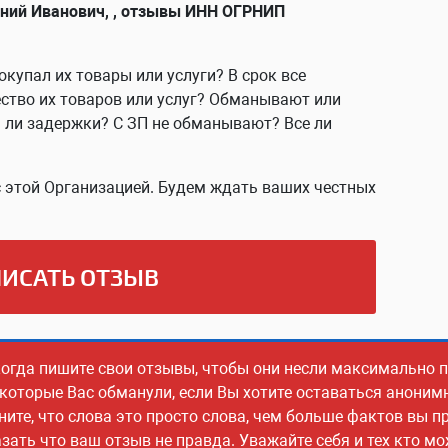
ений Иванович, , отзывы ИНН ОГРНИП
окупал их товары или услуги? В срок все
ство их товаров или услуг? Обманывают или
ь ли задержки? С ЗП не обманывают? Все ли
 этой Организацией. Будем ждать ваших честных
ИСАТЬ ОТЗЫВ
когда пишите свои отзывы, чтобы они несли максимально
 которые Вас обманули, если Вы хотите оставаться аноним
ите, что слова это просто слова, чем больше фактов вы пр
ать что ваш отзыв не правда. Уважайте себя и тех кто м