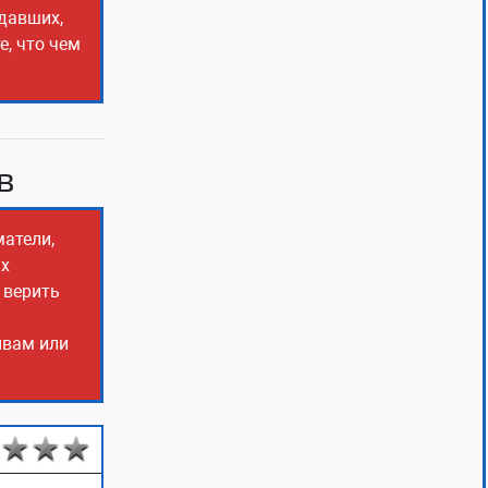
адавших,
е, что чем
в
матели,
ых
 верить
ывам или