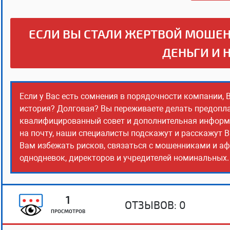
ЕСЛИ ВЫ СТАЛИ ЖЕРТВОЙ МОШЕН
ДЕНЬГИ И 
Если у Вас есть сомнения в порядочности компании, 
история? Долговая? Вы переживаете делать предопла
квалифицированный совет и дополнительная информац
на почту, наши специалисты подскажут и расскажут В
Вам избежать рисков, связаться с мошенниками и аф
однодневок, директоров и учредителей номинальных. 
1
ОТЗЫВОВ:
0
ПРОСМОТРОВ