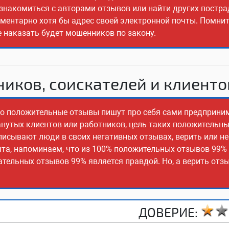
ознакомиться с авторами отзывов или найти других постр
ементарно хотя бы адрес своей электронной почты. Помнит
е наказать будет мошенников по закону.
иков, соискателей и клиенто
сто положительные отзывы пишут про себя сами предприни
манутых клиентов или работников, цель таких положительн
писывают люди в своих негативных отзывах, верить или не
ыта, напоминаем, что из 100% положительных отзывов 99%
ательных отзывов 99% является правдой. Но, а верить отз
ДОВЕРИЕ: