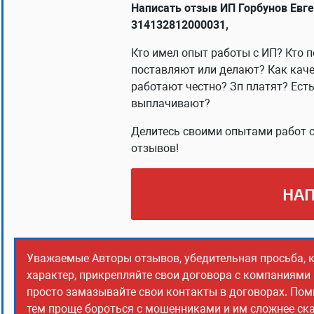
Написать отзыв ИП Горбунов Евг
314132812000031,
Кто имел опыт работы с ИП? Кто п
поставляют или делают? Как каче
работают честно? Зп платят? Ест
выплачивают?
Делитесь своими опытами работ с
отзывов!
НАП
Уважаемые Авторы отзывов, убедительная просьба, 
характер, прикрепляйте свои договора с компаниями
просто замазывайте свои контакты в договорах. Помн
тем проще бороться с мошенниками и им сложнее сказ