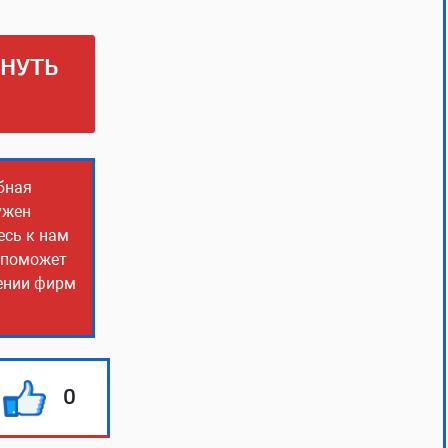
РНУТЬ
бная
ужен
есь к нам
о поможет
чении фирм
0