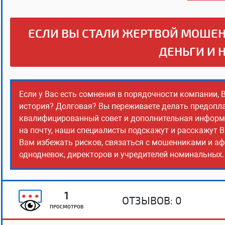
ЕСЛИ ВЫ СТАЛИ ЖЕРТВОЙ МОШЕН
ДЕНЬГИ И 
Если у Вас есть сомнения в порядочности компании, 
история? Долговая? Вы переживаете делать предопла
квалифицированный совет и дополнительная информац
на почту, наши специалисты подскажут и расскажут В
Вам избежать рисков, связаться с мошенниками и аф
однодневок, директоров и учредителей номинальных. 
1
ОТЗЫВОВ:
0
ПРОСМОТРОВ