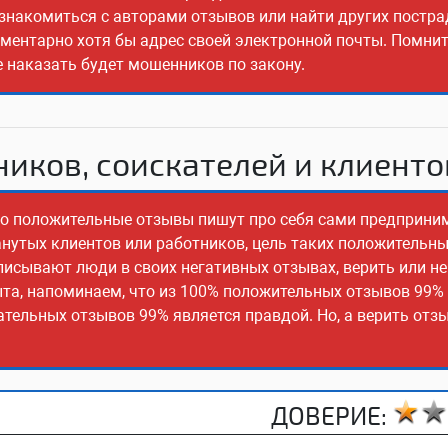
ознакомиться с авторами отзывов или найти других постр
ементарно хотя бы адрес своей электронной почты. Помнит
е наказать будет мошенников по закону.
иков, соискателей и клиенто
сто положительные отзывы пишут про себя сами предприни
манутых клиентов или работников, цель таких положительн
писывают люди в своих негативных отзывах, верить или не
ыта, напоминаем, что из 100% положительных отзывов 99%
ательных отзывов 99% является правдой. Но, а верить отз
ДОВЕРИЕ: