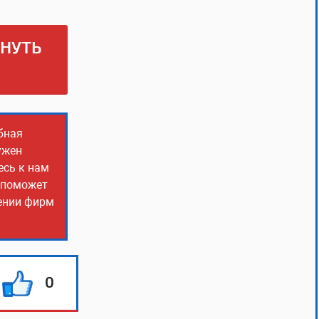
РНУТЬ
бная
ужен
есь к нам
о поможет
чении фирм
0