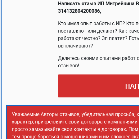
Написать отзыв ИП Митрейкина В
314132804200086,
Кто имел опыт работы с ИП? Кто п
поставляют или делают? Как каче
работают честно? Зп платят? Ест
выплачивают?
Делитесь своими опытами работ с
отзывов!
НАП
Уважаемые Авторы отзывов, убедительная просьба, 
характер, прикрепляйте свои договора с компаниями
просто замазывайте свои контакты в договорах. Помн
тем проще бороться с мошенниками и им сложнее сказ