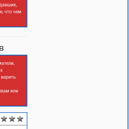
адавших,
е, что чем
в
матели,
ых
 верить
ывам или