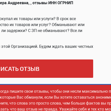
ера Андреевна, , отзывы ИНН ОГРНИП
окупал их товары или услуги? В срок все
ство их товаров или услуг? Обманывают или
ь ли задержки? С ЗП не обманывают? Все ли
 этой Организацией. Будем ждать ваших честных
ИСАТЬ ОТЗЫВ
когда пишите свои отзывы, чтобы они несли максимально
 которые Вас обманули, если Вы хотите оставаться аноним
ите, что слова это просто слова, чем больше фактов вы пр
ать что ваш отзыв не правда. Уважайте себя и тех кто м