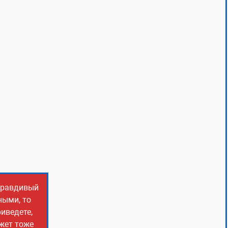
 правдивый
ными, то
иведете,
ожет тоже