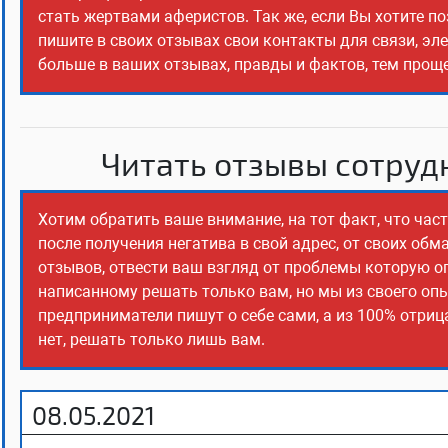
стать жертвами аферистов. Так же, если Вы хотите п
пишите в своих отзывах свои контакты для связи, эл
больше в ваших отзывах, правды и фактов, тем прощ
Читать отзывы сотрудн
Хотим обратить ваше внимание, на тот факт, что ча
после получения негатива в свой адрес, от своих об
отзывов, отвести ваш взгляд от проблемы которую о
написанному решать только вам, но мы из своего оп
предприниматели пишут о себе сами, а из 100% отриц
нет, решать только лишь вам.
08.05.2021