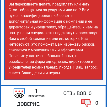
Вы переживаете делать предоплату или нет?
Стоит обращаться за услугами или нет? Вам
нужен квалифицированный совет и
дополнительная информация о компании и ее
директорах и учредителях, обращайтесь к нам на
почту, наши специалисты подскажут и расскажут
Вам о любой компании или ип, которые Вас
интересуют, это поможет Вам избежать рисков,
связаться с мошенниками и аферистами.
Поверьте у нас очень большой опыт, в
разоблачении фирм однодневок, директоров и
учредителей номинальных. Иногда 1 Ваш запрос,
спасет Ваши деньги и нервы.
1
ОТЗЫВОВ:
0
ПРОСМОТРОВ
0
ДОВЕРИЕ: