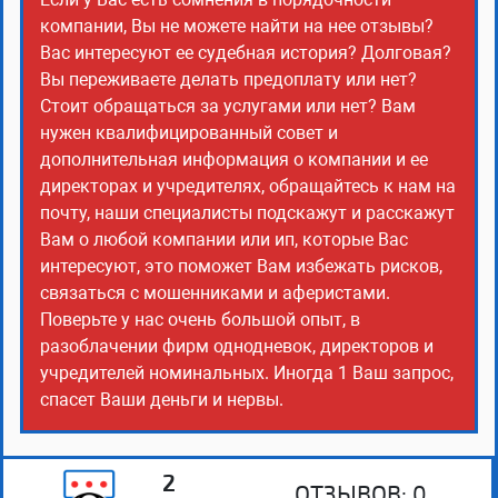
компании, Вы не можете найти на нее отзывы?
Вас интересуют ее судебная история? Долговая?
Вы переживаете делать предоплату или нет?
Стоит обращаться за услугами или нет? Вам
нужен квалифицированный совет и
дополнительная информация о компании и ее
директорах и учредителях, обращайтесь к нам на
почту, наши специалисты подскажут и расскажут
Вам о любой компании или ип, которые Вас
интересуют, это поможет Вам избежать рисков,
связаться с мошенниками и аферистами.
Поверьте у нас очень большой опыт, в
разоблачении фирм однодневок, директоров и
учредителей номинальных. Иногда 1 Ваш запрос,
спасет Ваши деньги и нервы.
2
ОТЗЫВОВ:
0