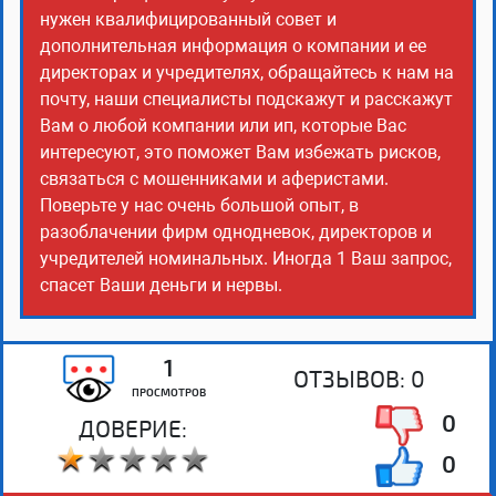
нужен квалифицированный совет и
дополнительная информация о компании и ее
директорах и учредителях, обращайтесь к нам на
почту, наши специалисты подскажут и расскажут
Вам о любой компании или ип, которые Вас
интересуют, это поможет Вам избежать рисков,
связаться с мошенниками и аферистами.
Поверьте у нас очень большой опыт, в
разоблачении фирм однодневок, директоров и
учредителей номинальных. Иногда 1 Ваш запрос,
спасет Ваши деньги и нервы.
1
ОТЗЫВОВ:
0
ПРОСМОТРОВ
0
ДОВЕРИЕ:
0