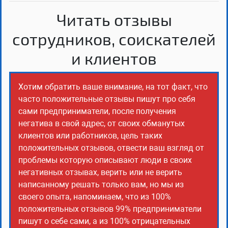
Читать отзывы
сотрудников, соискателей
и клиентов
Хотим обратить ваше внимание, на тот факт, что
часто положительные отзывы пишут про себя
сами предприниматели, после получения
негатива в свой адрес, от своих обманутых
клиентов или работников, цель таких
положительных отзывов, отвести ваш взгляд от
проблемы которую описывают люди в своих
негативных отзывах, верить или не верить
написанному решать только вам, но мы из
своего опыта, напоминаем, что из 100%
положительных отзывов 99% предприниматели
пишут о себе сами, а из 100% отрицательных