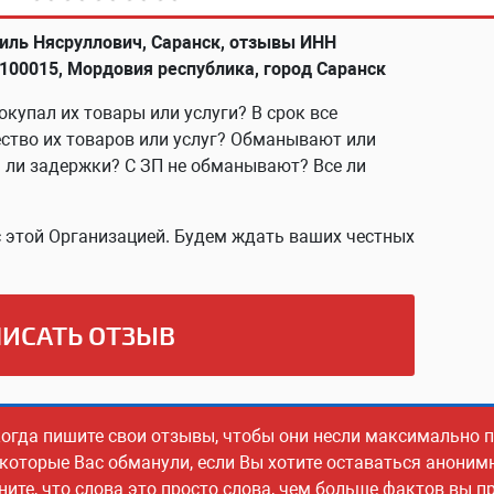
иль Нясруллович, Саранск, отзывы ИНН
00015, Мордовия республика, город Саранск
окупал их товары или услуги? В срок все
ство их товаров или услуг? Обманывают или
ь ли задержки? С ЗП не обманывают? Все ли
 этой Организацией. Будем ждать ваших честных
ИСАТЬ ОТЗЫВ
когда пишите свои отзывы, чтобы они несли максимально
 которые Вас обманули, если Вы хотите оставаться аноним
ите, что слова это просто слова, чем больше фактов вы пр