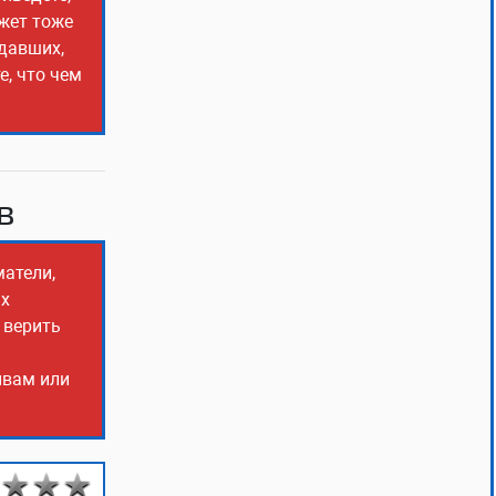
ожет тоже
адавших,
е, что чем
в
матели,
ых
 верить
ывам или