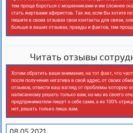
тем проще бороться с мошенниками и им сложнее сказ
стать жертвами аферистов. Так же, если Вы хотите п
пишите в своих отзывах свои контакты для связи, эл
больше в ваших отзывах, правды и фактов, тем прощ
Читать отзывы сотрудн
Хотим обратить ваше внимание, на тот факт, что ча
после получения негатива в свой адрес, от своих об
отзывов, отвести ваш взгляд от проблемы которую о
написанному решать только вам, но мы из своего оп
предприниматели пишут о себе сами, а из 100% отриц
нет, решать только лишь вам.
08.05.2021