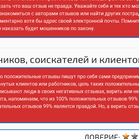
ать что ваш отзыв не правда. Уважайте себя и тех кто м
ознакомиться с авторами отзывов или найти других постр
ементарно хотя бы адрес своей электронной почты. Помнит
е наказать будет мошенников по закону.
иков, соискателей и клиенто
сто положительные отзывы пишут про себя сами предприни
манутых клиентов или работников, цель таких положительн
писывают люди в своих негативных отзывах, верить или не
ыта, напоминаем, что из 100% положительных отзывов 99%
ательных отзывов 99% является правдой. Но, а верить отз
ДОВЕРИЕ: