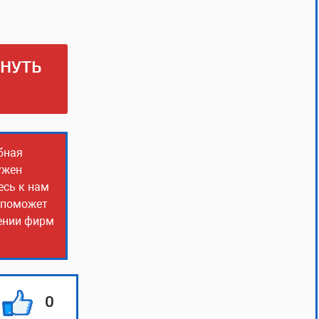
РНУТЬ
бная
ужен
есь к нам
о поможет
чении фирм
0