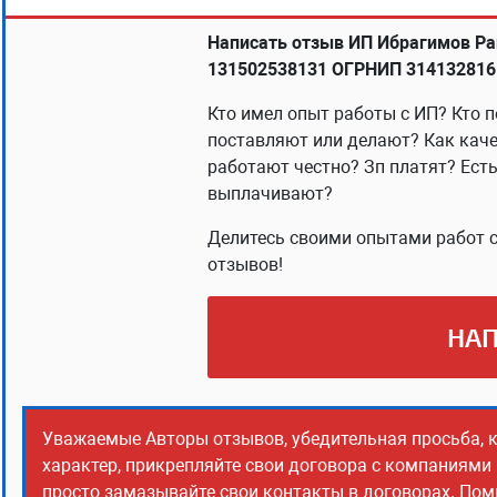
Написать отзыв ИП Ибрагимов Ра
131502538131 ОГРНИП 3141328161
Кто имел опыт работы с ИП? Кто п
поставляют или делают? Как каче
работают честно? Зп платят? Ест
выплачивают?
Делитесь своими опытами работ с
отзывов!
НАП
Уважаемые Авторы отзывов, убедительная просьба, 
характер, прикрепляйте свои договора с компаниями
просто замазывайте свои контакты в договорах. Помн