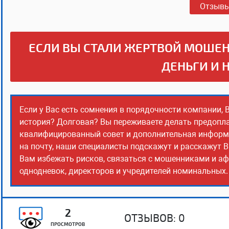
Отзыв
ЕСЛИ ВЫ СТАЛИ ЖЕРТВОЙ МОШЕН
ДЕНЬГИ И 
Если у Вас есть сомнения в порядочности компании, 
история? Долговая? Вы переживаете делать предопла
квалифицированный совет и дополнительная информац
на почту, наши специалисты подскажут и расскажут В
Вам избежать рисков, связаться с мошенниками и аф
однодневок, директоров и учредителей номинальных. 
2
ОТЗЫВОВ:
0
ПРОСМОТРОВ