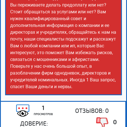
Вы переживаете делать предоплату или нет?
Стоит обращаться за услугами или нет? Вам
нужен квалифицированный совет и
дополнительная информация о компании и ее
директорах и учредителях, обращайтесь к нам на
почту, наши специалисты подскажут и расскажут
Вам о любой компании или ип, которые Вас
интересуют, это поможет Вам избежать рисков,
связаться с мошенниками и аферистами.
Поверьте у нас очень большой опыт, в
разоблачении фирм однодневок, директоров и
учредителей номинальных. Иногда 1 Ваш запрос,
спасет Ваши деньги и нервы.
1
ОТЗЫВОВ:
0
ПРОСМОТРОВ
0
ДОВЕРИЕ: