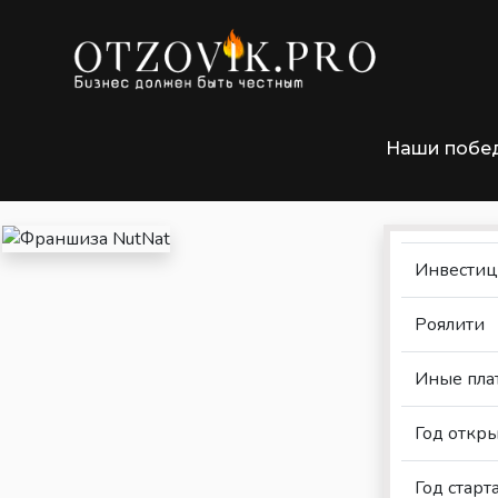
»
Главная
Франшизы
Наши побе
Франшиза NutNat
Инвести
Роялити
Иные пла
Год откр
Год стар