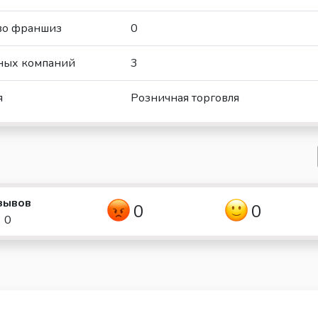
во франшиз
0
ных компаний
3
я
Розничная торговля
зывов
0
0
0