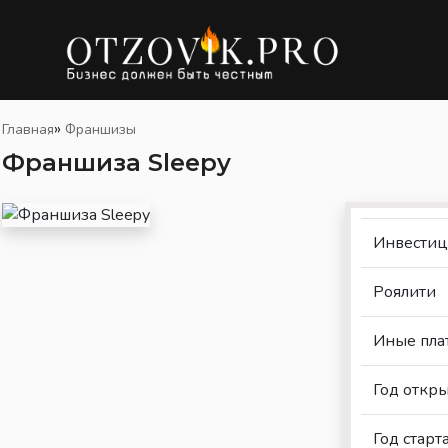
»
Главная
Франшизы
Франшиза Sleepy
Инвести
Роялити
Иные пла
Год откр
Год стар