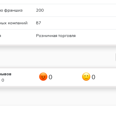
во франшиз
200
ных компаний
87
я
Розничная торговля
зывов
0
0
0