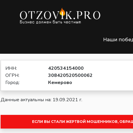
»
Главная
Предприниматели Кемерово
Наши побе
ИП Бромат Александр Петрович,
ИНН:
420534154000
ОГРН:
308420520500062
Город:
Кемерово
Данные актуальны на: 19.09.2021 г.
ЕСЛИ ВЫ СТАЛИ ЖЕРТВОЙ МОШЕННИКОВ, ОБРА