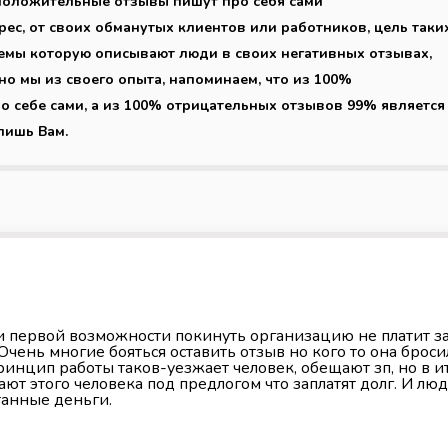
о положительные отзывы пишут про себя сами
рес, от своих обманутых клиентов или работников, цель таки
емы которую описывают люди в своих негативных отзывах,
но мы из своего опыта, напоминаем, что из 100%
себе сами, а из 100% отрицательных отзывов 99% является
лишь Вам.
и первой возможности покинуть организацию не платит з
Очень многие бояться оставить отзыв но кого то она броси
Принцип работы таков-уезжает человек, обещают зп, но в и
ают этого человека под предлогом что заплатят долг. И лю
танные деньги.