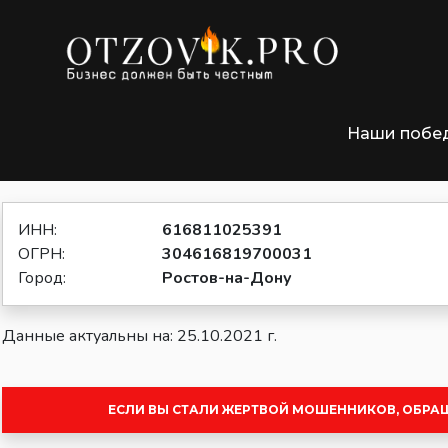
»
Главная
Предприниматели Ростов-на-Дону
Наши побе
ИП Шевлюга Елена Борисовна, Ро
ИНН:
616811025391
ОГРН:
304616819700031
Город:
Ростов-на-Дону
Данные актуальны на: 25.10.2021 г.
ЕСЛИ ВЫ СТАЛИ ЖЕРТВОЙ МОШЕННИКОВ, ОБРА