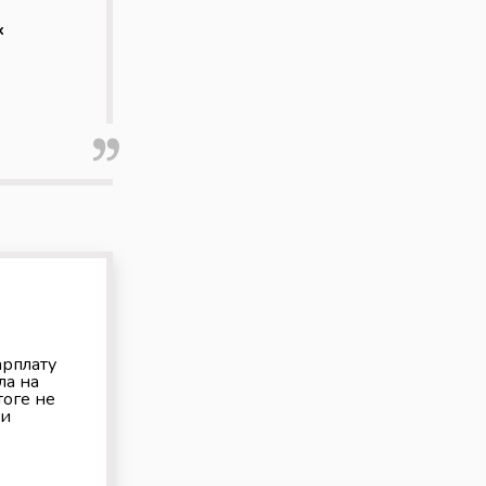
х
арплату
ла на
тоге не
ди