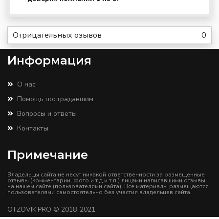
Отрицательных озывов
0
Информация
О нас
Помощь пострадавшим
Вопросы и ответы
Контакты
Примечание
Владельцы сайта не несут никакой ответственности за размещенные
отзывы (комментарии, фото и т.д и т.п.) лицами написавшими отзывы
на нашем сайте (пользователями сайта). Все материалы размещаются
пользователями самостоятельно без участия владельцев сайта.
OTZOVIK.PRO
© 2018-2021