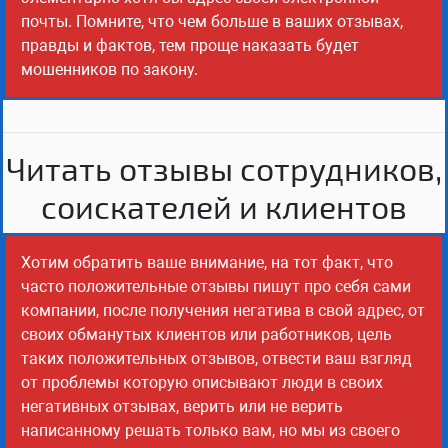
почты. Помните, что чем больше в ваших отзывах,
правды и фактов, тем проще наказать будет
мошенников по закону.
Читать отзывы сотрудников,
соискателей и клиентов
Хотим обратить ваше внимание, на тот факт, что
часто положительные отзывы пишут про себя сами
компании, после получения негатива в свой адрес, от
своих обманутых клиентов или работников, цель
таких положительных отзывов, отвести ваш взгляд
от проблемы которую описывают люди в своих
негативных отзывах, верить или не верить
написанному решать только вам, но мы из своего