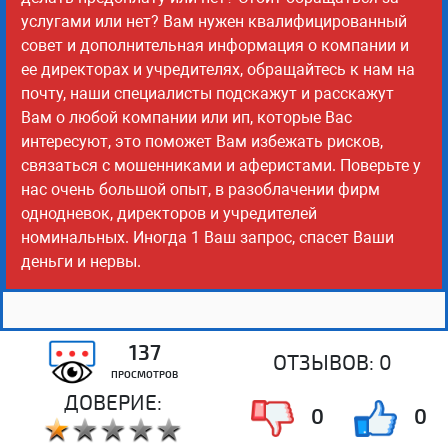
услугами или нет? Вам нужен квалифицированный
совет и дополнительная информация о компании и
ее директорах и учредителях, обращайтесь к нам на
почту, наши специалисты подскажут и расскажут
Вам о любой компании или ип, которые Вас
интересуют, это поможет Вам избежать рисков,
связаться с мошенниками и аферистами. Поверьте у
нас очень большой опыт, в разоблачении фирм
однодневок, директоров и учредителей
номинальных. Иногда 1 Ваш запрос, спасет Ваши
деньги и нервы.
137
ОТЗЫВОВ:
0
ПРОСМОТРОВ
ДОВЕРИЕ:
0
0