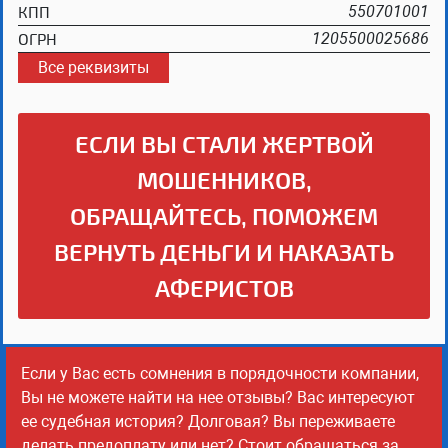
КПП
550701001
ОГРН
1205500025686
Все реквизиты
ЕСЛИ ВЫ СТАЛИ ЖЕРТВОЙ
МОШЕННИКОВ,
ОБРАЩАЙТЕСЬ, ПОМОЖЕМ
ВЕРНУТЬ ДЕНЬГИ И НАКАЗАТЬ
АФЕРИСТОВ
Если у Вас есть сомнения в порядочности компании,
Вы не можете найти на нее отзывы? Вас интересуют
ее судебная история? Долговая? Вы переживаете
делать предоплату или нет? Стоит обращаться за