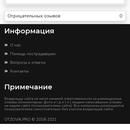
Отрицательных озывов
0
Информация
О нас
Помощь пострадавшим
Вопросы и ответы
Контакты
Примечание
Владельцы сайта не несут никакой ответственности за размещенные
отзывы (комментарии, фото и т.д и т.п.) лицами написавшими отзывы
на нашем сайте (пользователями сайта). Все материалы размещаются
пользователями самостоятельно без участия владельцев сайта.
OTZOVIK.PRO
© 2018-2021