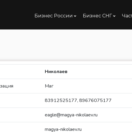
Бизнес России
Бизнес СНГ
Час
Николаев
зация
Маг
83912525177, 89676075177
eagle@magya-nikolaev.ru
magya-nikolaev.ru