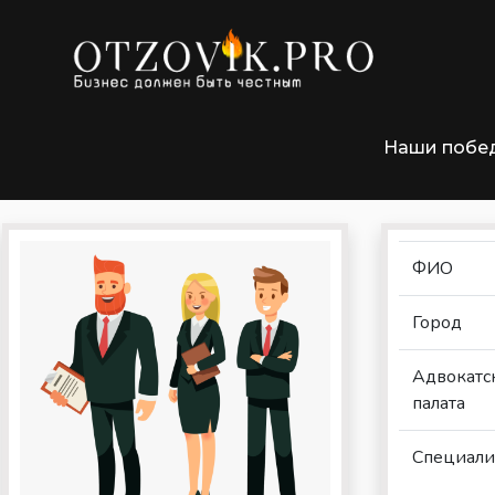
»
Главная
Адвокаты Могилев
Наши побе
Шиханцов Геннадий Георгиевич,
ФИО
Город
Адвокатс
палата
Специали