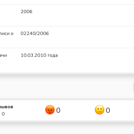
2006
и
писи о
02240/2006
ачи
10.03.2010 года
и
зывов
0
0
0