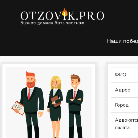
»
Главная
Адвокаты Минск
Наши побе
Макарова Надежда Владиславовн
ФИО
Адрес
Город
Адвокатс
палата