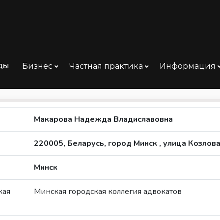
ды
Бизнес
Частная практика
Информация
а, Минск
Макарова Надежда Владиславовна
220005, Беларусь, город Минск , улица Козлова
Минск
кая
Минская городская коллегия адвокатов