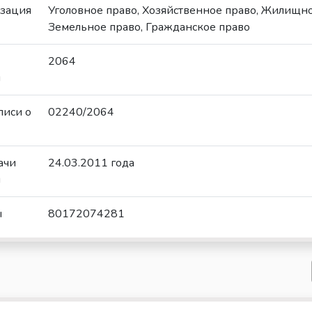
зация
Уголовное право, Хозяйственное право, Жилищно
Земельное право, Гражданское право
2064
и
писи о
02240/2064
ачи
24.03.2011 года
и
ы
80172074281