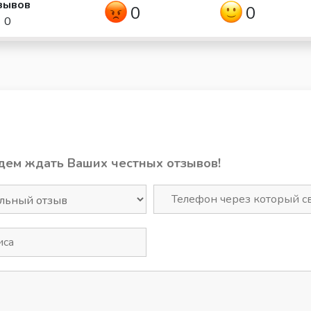
зывов
0
0
0
дем ждать Ваших честных отзывов!