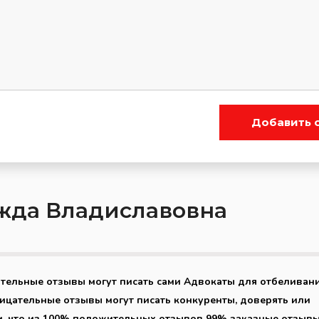
Добавить 
жда Владиславовна
ительные отзывы могут писать сами Адвокаты для отбеливан
рицательные отзывы могут писать конкуренты, доверять или
м, что из 100% положительных отзывов 99% заказные отзывы