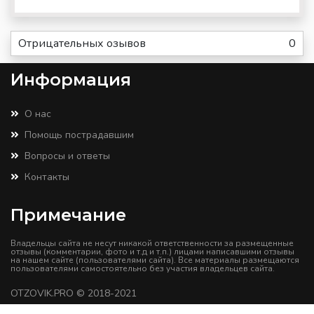
Отрицательных озывов
0
Информация
О нас
Помощь пострадавшим
Вопросы и ответы
Контакты
Примечание
Владельцы сайта не несут никакой ответственности за размещенные
отзывы (комментарии, фото и т.д и т.п.) лицами написавшими отзывы
на нашем сайте (пользователями сайта). Все материалы размещаются
пользователями самостоятельно без участия владельцев сайта.
OTZOVIK.PRO
© 2018-2021