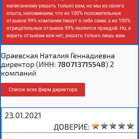
написанному решать только вам, но мы из своего
опыта, напоминаем, что из 100% положительных
отзывов 99% компании пишут о себе сами, а из 100%
отрицательных отзывов 99% является правдой. Но, а
верить отзывам или нет, решать только лишь вам.
Ораевская Наталия Геннадиевна
директор (ИНН:
780713715548
) 2
компаний
Список всех фирм директора
23.01.2021
ДОВЕРИЕ: