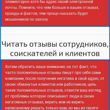
элементарно хотя бы адрес своей электронной
почты. Помните, что чем больше в ваших отзывах,
правды и фактов, тем проще наказать будет
мошенников по закону.
Читать отзывы сотрудников,
соискателей и клиентов
Хотим обратить ваше внимание, на тот факт, что
часто положительные отзывы пишут про себя сами
компании, после получения негатива в свой адрес, от
своих обманутых клиентов или работников, цель
таких положительных отзывов, отвести ваш взгляд
от проблемы которую описывают люди в своих
негативных отзывах, верить или не верить
написанному решать только вам, но мы из своего