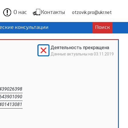
О нас
Контакты
otzovik.pro@ukr.net
ские консультации
Поиск
Деятельность прекращена
Данные актуальны на
03.11.2019
439026398
643901090
401413081