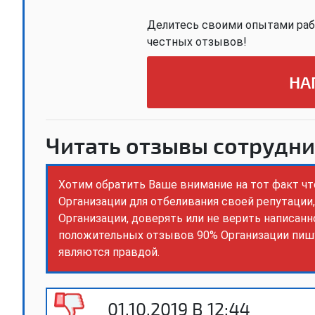
Делитесь своими опытами раб
честных отзывов!
НА
Читать отзывы сотрудни
Хотим обратить Ваше внимание на тот факт ч
Организации для отбеливания своей репутации
Организации, доверять или не верить написан
положительных отзывов 90% Организации пишу
являются правдой.
01.10.2019 В 12:44