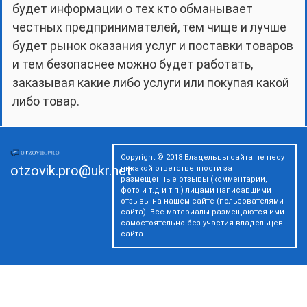
будет информации о тех кто обманывает
честных предпринимателей, тем чище и лучше
будет рынок оказания услуг и поставки товаров
и тем безопаснее можно будет работать,
заказывая какие либо услуги или покупая какой
либо товар.
Copyright © 2018 Владельцы сайта не несут
otzovik.pro@ukr.net
никакой ответственности за
размещенные отзывы (комментарии,
фото и т.д и т.п.) лицами написавшими
отзывы на нашем сайте (пользователями
сайта). Все материалы размещаются ими
самостоятельно без участия владельцев
сайта.