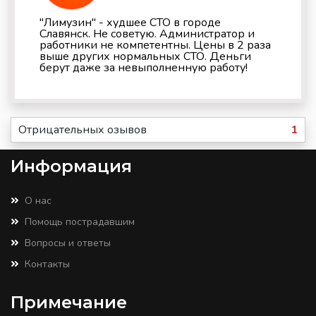
"Лимузин" - худшее СТО в городе
Славянск. Не советую. Администратор и
работники не компетентны. Цены в 2 раза
выше других нормальных СТО. Деньги
берут даже за невыполненную работу!
Отрицательных озывов
1
Информация
О нас
Помощь пострадавшим
Вопросы и ответы
Контакты
Примечание