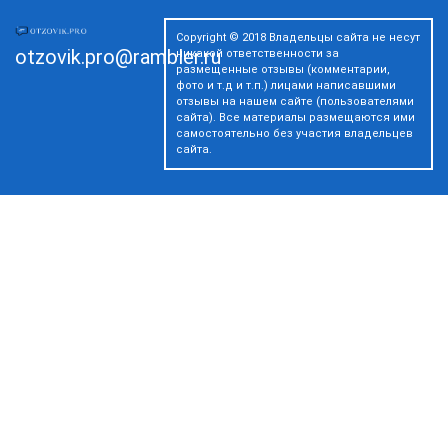
Copyright © 2018 Владельцы сайта не несут
otzovik.pro@rambler.ru
никакой ответственности за
размещенные отзывы (комментарии,
фото и т.д и т.п.) лицами написавшими
отзывы на нашем сайте (пользователями
сайта). Все материалы размещаются ими
самостоятельно без участия владельцев
сайта.