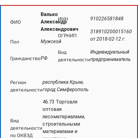
Валько
ИНН
910226581848
ФИО
Александр
Александрович
318910200015160
ОГРНИП
от 2018-02-12 г.
Пол
Мужской
Вид
Индивидуальный
Гражданство
РФ
деятельности
предприниматель
Регион
республика Крым,
деятельности
город Симферополь
46.73 Торговля
оптовая
лесоматериалами,
Вид
строительными
деятельности
материалами и
по ОКВЭД