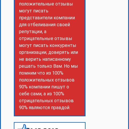
положительные отзывы
могут писать
представители компании
для отбеливания своей
репутации, а
отрицательные отзывы
могут писать конкуренты
организации, доверять или
не верить написанному
решать только Вам. Но мы
помним что из 100%
положительных отзывов
90% компании пишут о
себе сами, а из 100%
отрицательных отзывов
90% являются правдой.