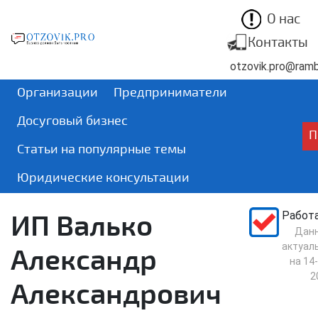
О нас
Контакты
otzovik.pro@rambl
Организации
Предприниматели
Досуговый бизнес
П
Статьи на популярные темы
Юридические консультации
ИП Валько
Работ
Дан
актуал
Александр
на
14-
2
Александрович