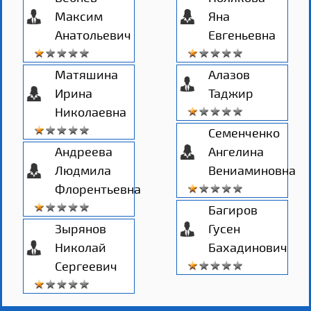
Максим
Яна
Анатольевич
Евгеньевна
Матяшина
Алазов
Ирина
Таджир
Николаевна
Семенченко
Андреева
Ангелина
Людмила
Вениаминовна
Флорентьевна
Багиров
Зырянов
Гусен
Николай
Бахадинович
Сергеевич