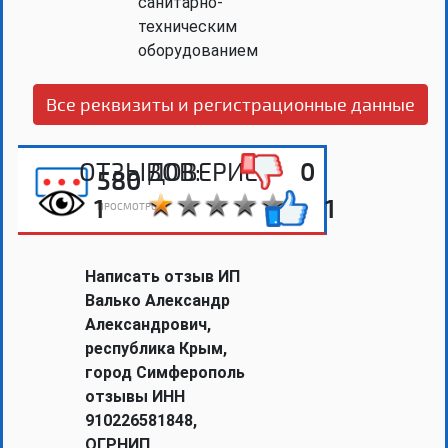
санитарно-
техническим
оборудованием
Все реквизиты и регистрационные данные
ОТЗЫВОВ:
ДОВЕРИЕ:
0
580
1
1
ПРОСМОТРОВ
Написать отзыв ИП
Валько Александр
Александрович,
республика Крым,
город Симферополь
отзывы ИНН
910226581848,
ОГРНИП