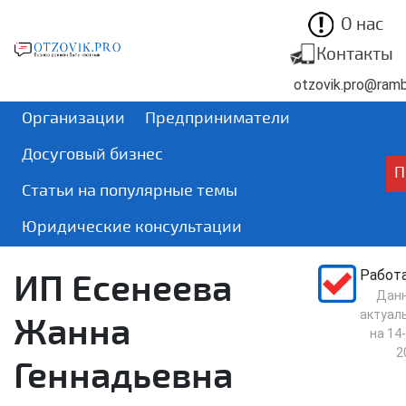
О нас
Контакты
otzovik.pro@rambl
Организации
Предприниматели
Досуговый бизнес
П
Статьи на популярные темы
Юридические консультации
ИП Есенеева
Работ
Дан
актуал
Жанна
на
14-
2
Геннадьевна