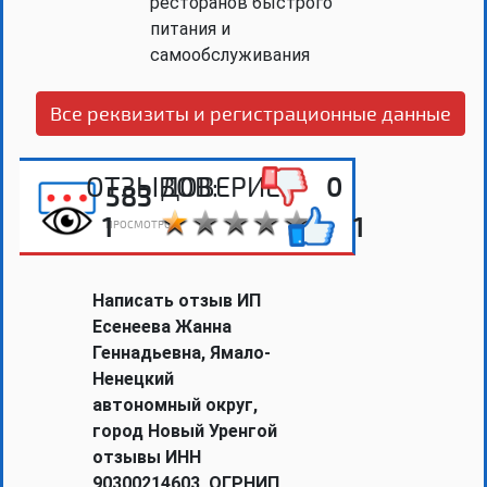
ресторанов быстрого
питания и
самообслуживания
Все реквизиты и регистрационные данные
ОТЗЫВОВ:
ДОВЕРИЕ:
0
583
1
1
ПРОСМОТРОВ
Написать отзыв ИП
Есенеева Жанна
Геннадьевна, Ямало-
Ненецкий
автономный округ,
город Новый Уренгой
отзывы ИНН
90300214603, ОГРНИП