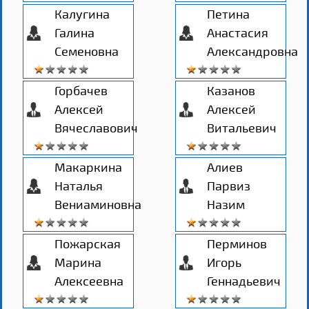
Калугина
Петина
Галина
Анастасия
Семеновна
Александровна
Горбачев
Казанов
Алексей
Алексей
Вячеславович
Витальевич
Макаркина
Алиев
Наталья
Парвиз
Вениаминовна
Назим
Пожарская
Перминов
Марина
Игорь
Алексеевна
Геннадьевич