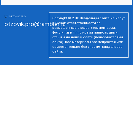
Copyright © 2018 Владельцы сайта не несут
otzovik.pro@rambler.ru
никакой ответственности за
размещенные отзывы (комментарии,
фото и т.д и т.п.) лицами написавшими
отзывы на нашем сайте (пользователями
сайта). Все материалы размещаются ими
самостоятельно без участия владельцев
сайта.