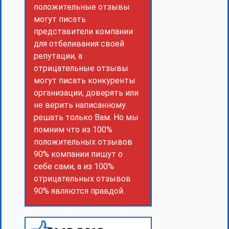
положительные отзывы
могут писать
представители компании
для отбеливания своей
репутации, а
отрицательные отзывы
могут писать конкуренты
организации, доверять или
не верить написанному
решать только Вам. Но мы
помним что из 100%
положительных отзывов
90% компании пишут о
себе сами, а из 100%
отрицательных отзывов
90% являются правдой.