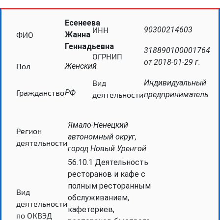
Есенеева
ИНН
90300214603
ФИО
Жанна
Геннадьевна
318890100001764
ОГРНИП
от 2018-01-29 г.
Пол
Женский
Вид
Индивидуальный
Гражданство
РФ
деятельности
предприниматель
Ямало-Ненецкий
Регион
автономный округ,
деятельности
город Новый Уренгой
56.10.1 Деятельность
ресторанов и кафе с
полным ресторанным
Вид
обслуживанием,
деятельности
кафетериев,
по ОКВЭД