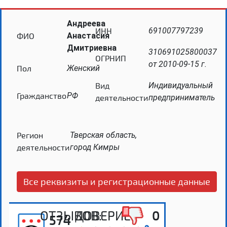
Андреева
ИНН
691007797239
ФИО
Анастасия
Дмитриевна
310691025800037
ОГРНИП
от 2010-09-15 г.
Пол
Женский
Вид
Индивидуальный
Гражданство
РФ
деятельности
предприниматель
Регион
Тверская область,
деятельности
город Кимры
Все реквизиты и регистрационные данные
ОТЗЫВОВ:
ДОВЕРИЕ:
0
574