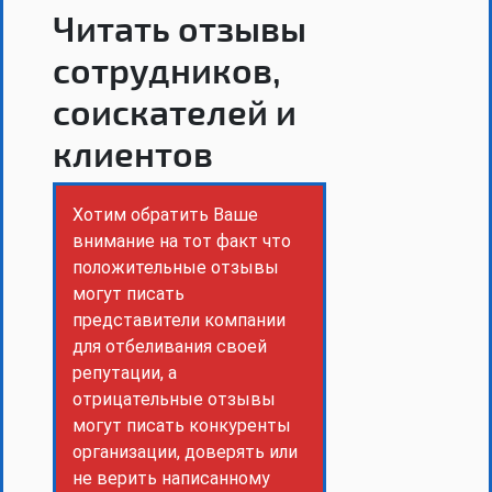
Читать отзывы
сотрудников,
соискателей и
клиентов
Хотим обратить Ваше
внимание на тот факт что
положительные отзывы
могут писать
представители компании
для отбеливания своей
репутации, а
отрицательные отзывы
могут писать конкуренты
организации, доверять или
не верить написанному