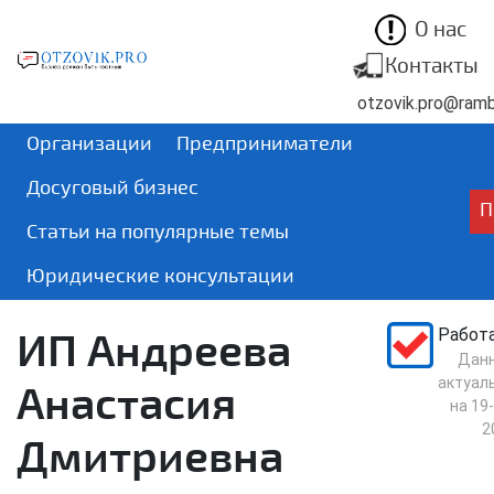
О нас
Контакты
otzovik.pro@rambl
Организации
Предприниматели
Досуговый бизнес
П
Статьи на популярные темы
Юридические консультации
ИП Андреева
Работ
Дан
актуал
Анастасия
на
19-
2
Дмитриевна