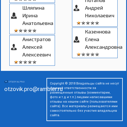
Потапов
Шляпина
Андрей
Ирина
Николаевич
Анатольевна
Казеннова
Анистратов
Елена
Алексей
Александровна
Алексеевич
Copyright © 2018 Владельцы сайта не несут
otzovik.pro@rambler.ru
никакой ответственности за
размещенные отзывы (комментарии,
фото и т.д и т.п.) лицами написавшими
отзывы на нашем сайте (пользователями
сайта). Все материалы размещаются ими
самостоятельно без участия владельцев
сайта.