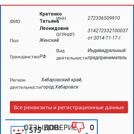
Кратенко
ИНН
272336509910
ФИО
Татьяна
Леонидовна
314272332100037
ОГРНИП
от 2014-11-17 г.
Пол
Женский
Вид
Индивидуальный
Гражданство
РФ
деятельности
предприниматель
Регион
Хабаровский край,
деятельности
город Хабаровск
Все реквизиты и регистрационные данные
ОТЗЫВОВ:
ДОВЕРИЕ:
0
575