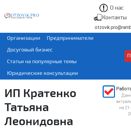
О нас
Контакты
otzovik.pro@rambl
Организации
Предприниматели
Досуговый бизнес
П
Статьи на популярные темы
Юридические консультации
ИП Кратенко
Работ
Дан
актуал
Татьяна
на
21-
2
Леонидовна