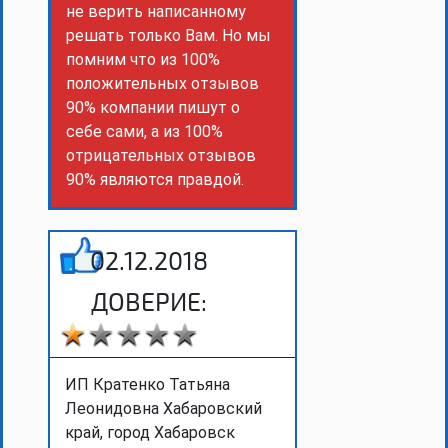
не верить написанному
решать только Вам. Но мы
помним что из 100%
положительных отзывов
90% компании пишут о
себе сами, а из 100%
отрицательных отзывов
90% являются правдой.
02.12.2018
ДОВЕРИЕ:
ИП Кратенко Татьяна
Леонидовна Хабаровский
край, город Хабаровск