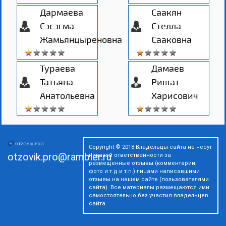
Дармаева
Саакян
Сэсэгма
Стелла
Жамьянцыреновна
Сааковна
Тураева
Дамаев
Татьяна
Ришат
Анатольевна
Харисович
Copyright © 2018 Владельцы сайта не несут
otzovik.pro@rambler.ru
никакой ответственности за
размещенные отзывы (комментарии,
фото и т.д и т.п.) лицами написавшими
отзывы на нашем сайте (пользователями
сайта). Все материалы размещаются ими
самостоятельно без участия владельцев
сайта.