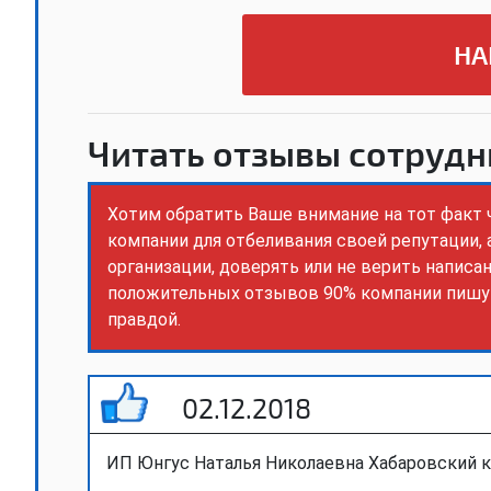
НА
Читать отзывы сотрудн
Хотим обратить Ваше внимание на тот факт
компании для отбеливания своей репутации,
организации, доверять или не верить написа
положительных отзывов 90% компании пишут
правдой.
02.12.2018
ИП Юнгус Наталья Николаевна Хабаровский 