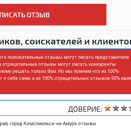
ПИСАТЬ ОТЗЫВ
иков, соискателей и клиенто
 что положительные отзывы могут писать представители
 а отрицательные отзывы могут писать конкуренты
нному решать только Вам. Но мы помним что из 100%
 о себе сами, а из 100% отрицательных отзывов 90% явл
ДОВЕРИЕ:
край, город Комсомольск-на-Амуре отзывы