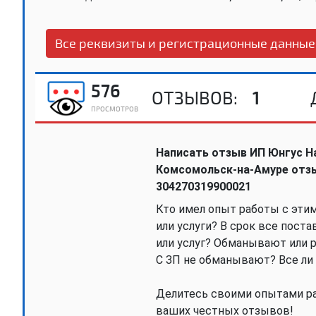
Все реквизиты и регистрационные данные
576
ОТЗЫВОВ:
1
ПРОСМОТРОВ
Написать отзыв ИП Юнгус На
Комсомольск-на-Амуре отз
304270319900021
Кто имел опыт работы с эти
или услуги? В срок все пост
или услуг? Обманывают или р
С ЗП не обманывают? Все ли
Делитесь своими опытами ра
ваших честных отзывов!