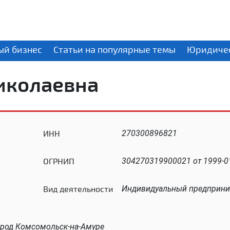
ый бизнес
Статьи на популярные темы
Юридичес
иколаевна
ИНН
270300896821
ОГРНИП
304270319900021 от 1999-01
Вид деятельности
Индивидуальный предприни
ород Комсомольск-на-Амуре