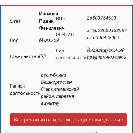
Ишмаев
ИНН
26803754633
ФИО
Радик
Фанилевич
315028000158994
ОГРНИП
от 0000-00-00 г.
Пол
Мужской
Вид
Индивидуальный
Гражданство
РФ
деятельности
предприниматель
республика
Башкортостан,
Регион
Стерлитамакский
деятельности
район, деревня
Юрактау
Все реквизиты и регистрационные данные