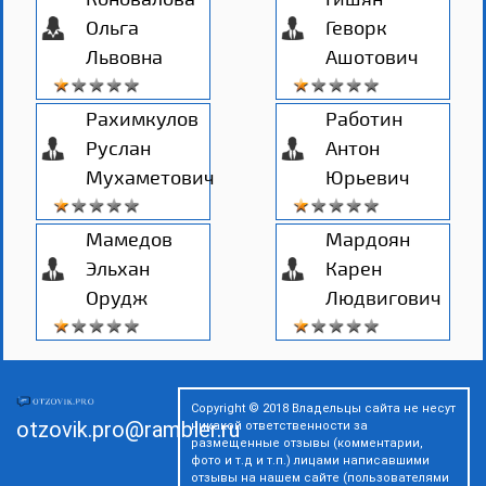
Ольга
Геворк
Львовна
Ашотович
Рахимкулов
Работин
Руслан
Антон
Мухаметович
Юрьевич
Мамедов
Мардоян
Эльхан
Карен
Орудж
Людвигович
Copyright © 2018 Владельцы сайта не несут
otzovik.pro@rambler.ru
никакой ответственности за
размещенные отзывы (комментарии,
фото и т.д и т.п.) лицами написавшими
отзывы на нашем сайте (пользователями