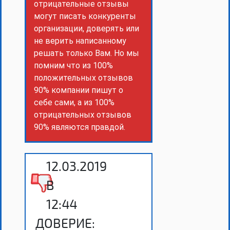
отрицательные отзывы
могут писать конкуренты
организации, доверять или
не верить написанному
решать только Вам. Но мы
помним что из 100%
положительных отзывов
90% компании пишут о
себе сами, а из 100%
отрицательных отзывов
90% являются правдой.
12.03.2019
В
12:44
ДОВЕРИЕ: