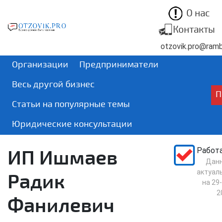
О нас
Контакты
otzovik.pro@rambl
Организации
Предприниматели
Весь другой бизнес
П
Статьи на популярные темы
Юридические консультации
ИП Ишмаев
Работ
Дан
актуал
Радик
на
29-
2
Фанилевич