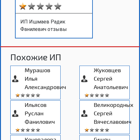
ИП Ишмаев Радик
Фанилевич отзывы
Похожие ИП
Мурашов
Жуковцев
Илья
Сергей
Александрович
Анатольевич
Ильясов
Великородных
Руслан
Сергей
Фанилович
Вячеславович
Коновалова
Гишян