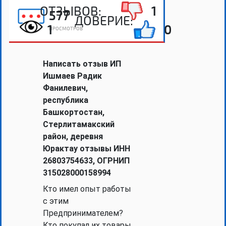
ОТЗЫВОВ:
1
577
ДОВЕРИЕ:
1
0
ПРОСМОТРОВ
Написать отзыв ИП
Ишмаев Радик
Фанилевич,
республика
Башкортостан,
Стерлитамакский
район, деревня
Юрактау отзывы ИНН
26803754633, ОГРНИП
315028000158994
Кто имел опыт работы
с этим
Предпринимателем?
Кто покупал их товары