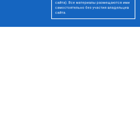
сайта). Все материалы размещаются ими
самостоятельно без участия владельцев
сайта.