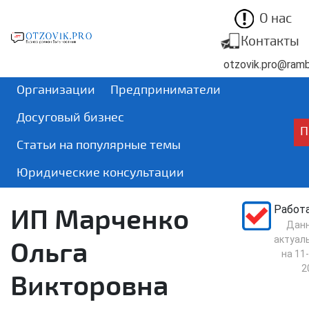
О нас
Контакты
otzovik.pro@rambl
Организации
Предприниматели
Досуговый бизнес
П
Статьи на популярные темы
Юридические консультации
ИП Марченко
Работ
Дан
актуал
Ольга
на
11-
2
Викторовна