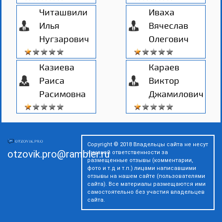
Читашвили
Иваха
Илья
Вячеслав
Нугзарович
Олегович
Казиева
Караев
Раиса
Виктор
Расимовна
Джамилович
Copyright © 2018 Владельцы сайта не несут
otzovik.pro@rambler.ru
никакой ответственности за
размещенные отзывы (комментарии,
фото и т.д и т.п.) лицами написавшими
отзывы на нашем сайте (пользователями
сайта). Все материалы размещаются ими
самостоятельно без участия владельцев
сайта.