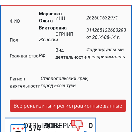
Марченко
ИНН
262601632971
ФИО
Ольга
Викторовна
314265122600293
ОГРНИП
от 2014-08-14 г.
Пол
Женский
Вид
Индивидуальный
Гражданство
РФ
деятельности
предприниматель
Регион
Ставропольский край,
деятельности
город Ессентуки
Все реквизиты и регистрационные данные
ОТЗЫВОВ:
ДОВЕРИЕ:
0
574