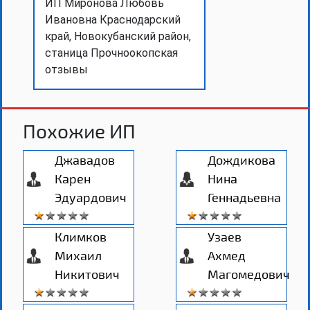
ИП Миронова Любовь
Ивановна Краснодарский
край, Новокубанский район,
станица Прочноокопская
отзывы
Похожие ИП
Джавадов
Дождикова
Карен
Нина
Эдуардович
Геннадьевна
Климков
Узаев
Михаил
Ахмед
Никитович
Магомедович