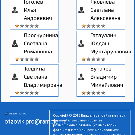
Гоголев
Яковлева
Илья
Светлана
Андреевич
Алексеевна
Проскурнина
Гатауллин
Светлана
Юлдаш
Романовна
Мухтаруллович
Толдина
Бутаков
Светлана
Владимир
Владимировна
Михайлович
Copyright © 2018 Владельцы сайта не несут
otzovik.pro@rambler.ru
никакой ответственности за
размещенные отзывы (комментарии,
фото и т.д и т.п.) лицами написавшими
отзывы на нашем сайте (пользователями