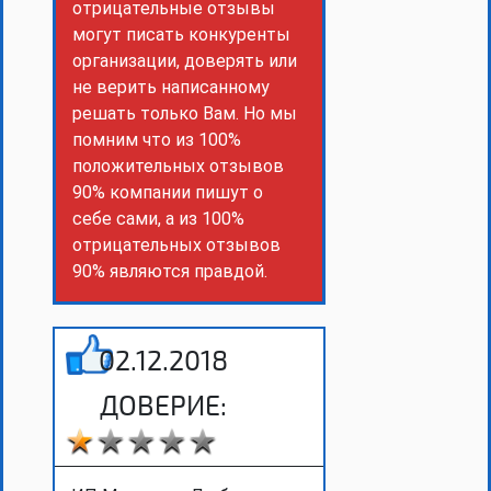
отрицательные отзывы
могут писать конкуренты
организации, доверять или
не верить написанному
решать только Вам. Но мы
помним что из 100%
положительных отзывов
90% компании пишут о
себе сами, а из 100%
отрицательных отзывов
90% являются правдой.
02.12.2018
ДОВЕРИЕ: