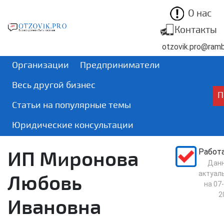
О нас
Контакты
otzovik.pro@rambl
Организации
Предприниматели
Весь другой бизнес
П
Статьи на популярные темы
Юридические консультации
ИП Миронова
Работ
Дан
актуал
Любовь
на
07-
2
Ивановна