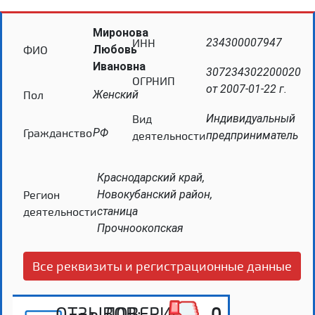
Миронова
ИНН
234300007947
ФИО
Любовь
Ивановна
307234302200020
ОГРНИП
от 2007-01-22 г.
Пол
Женский
Вид
Индивидуальный
Гражданство
РФ
деятельности
предприниматель
Краснодарский край,
Регион
Новокубанский район,
деятельности
станица
Прочноокопская
Все реквизиты и регистрационные данные
ОТЗЫВОВ:
ДОВЕРИЕ:
0