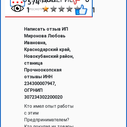
574
1
1
ПРОСМОТРОВ
Написать отзыв ИП
Миронова Любовь
Ивановна,
Краснодарский край,
Новокубанский район,
станица
Прочноокопская
отзывы ИНН
234300007947,
ОГРНИП
307234302200020
Кто имел опыт работы
с этим
Предпринимателем?
Кто покупал их товары