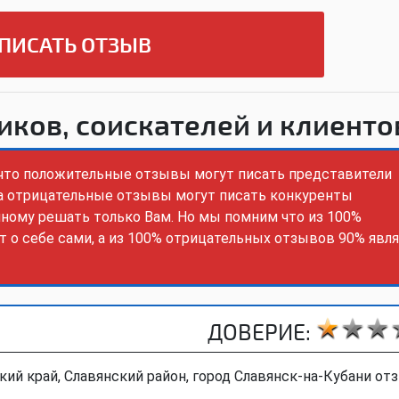
ПИСАТЬ ОТЗЫВ
иков, соискателей и клиенто
 что положительные отзывы могут писать представители
 а отрицательные отзывы могут писать конкуренты
нному решать только Вам. Но мы помним что из 100%
 о себе сами, а из 100% отрицательных отзывов 90% явл
ДОВЕРИЕ:
ий край, Славянский район, город Славянск-на-Кубани о