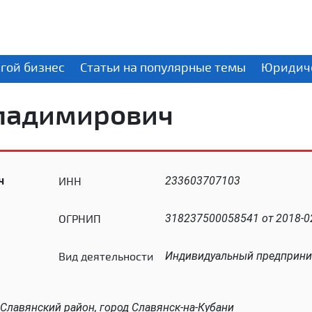
угой бизнес
Статьи на популярные темы
Юридиче
Владимирович
ч
ИНН
233603707103
ОГРНИП
318237500058541 от 2018-02
Вид деятельности
Индивидуальный предприни
 Славянский район, город Славянск-на-Кубани