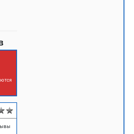
в
яются
тзывы