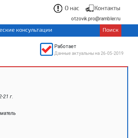
О нас
Контакты
otzovik.pro@rambler.ru
ские консультации
Поиск
Работает
Данные актуальны на
26-05-2019
-21 г.
матель