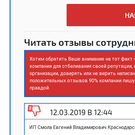
НА
Читать отзывы сотрудн
Хотим обратить Ваше внимание на тот факт
компании для отбеливания своей репутации,
организации, доверять или не верить написа
положительных отзывов 90% компании пишут
правдой.
12.03.2019 В 12:44
ИП Смола Евгений Владимирович Краснодарск