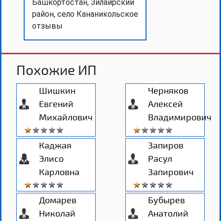
Башкортостан, Зилаирский
район, село Кананикольское
отзывы
Похожие ИП
Шишкин
Черняков
Евгений
Алексей
Михайлович
Владимирович
Каджая
Запиров
Элисо
Расул
Карловна
Запирович
Домарев
Бубырев
Николай
Анатолий