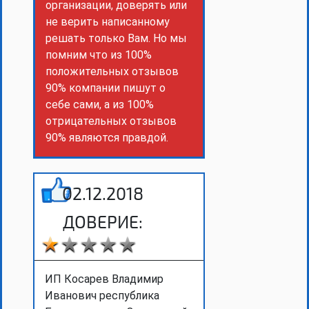
организации, доверять или
не верить написанному
решать только Вам. Но мы
помним что из 100%
положительных отзывов
90% компании пишут о
себе сами, а из 100%
отрицательных отзывов
90% являются правдой.
02.12.2018
ДОВЕРИЕ:
ИП Косарев Владимир
Иванович республика