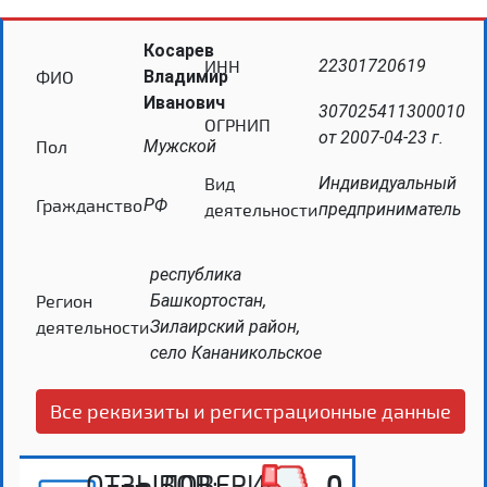
Косарев
ИНН
22301720619
ФИО
Владимир
Иванович
307025411300010
ОГРНИП
от 2007-04-23 г.
Пол
Мужской
Вид
Индивидуальный
Гражданство
РФ
деятельности
предприниматель
республика
Регион
Башкортостан,
деятельности
Зилаирский район,
село Кананикольское
Все реквизиты и регистрационные данные
ОТЗЫВОВ:
ДОВЕРИЕ:
0