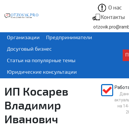
О нас
Контакты
otzovik.pro@rambl
Организации
Предприниматели
Досуговый бизнес
П
Статьи на популярные темы
Юридические консультации
ИП Косарев
Работ
Дан
актуал
Владимир
на
14-
2
Иванович