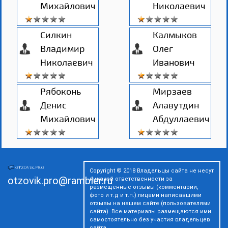
Михайлович
Николаевич
Силкин
Калмыков
Владимир
Олег
Николаевич
Иванович
Рябоконь
Мирзаев
Денис
Алавутдин
Михайлович
Абдуллаевич
Copyright © 2018 Владельцы сайта не несут
otzovik.pro@rambler.ru
никакой ответственности за
размещенные отзывы (комментарии,
фото и т.д и т.п.) лицами написавшими
отзывы на нашем сайте (пользователями
сайта). Все материалы размещаются ими
самостоятельно без участия владельцев
сайта.