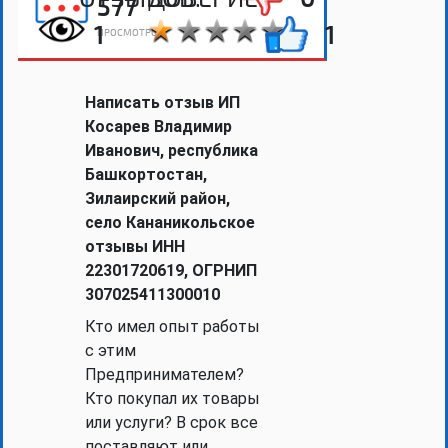
577
1
1
ПРОСМОТРОВ
Написать отзыв ИП
Косарев Владимир
Иванович, республика
Башкортостан,
Зилаирский район,
село Кананикольское
отзывы ИНН
22301720619, ОГРНИП
307025411300010
Кто имел опыт работы
с этим
Предпринимателем?
Кто покупал их товары
или услуги? В срок все
поставляют или