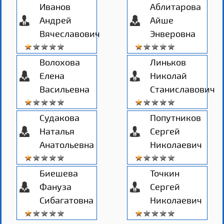
Иванов
Аблитарова
Андрей
Айше
Вячеславович
Энверовна
Волохова
Линьков
Елена
Николай
Васильевна
Станиславович
Судакова
Попутников
Наталья
Сергей
Анатольевна
Николаевич
Биешева
Точкин
Фануза
Сергей
Сибагатовна
Николаевич