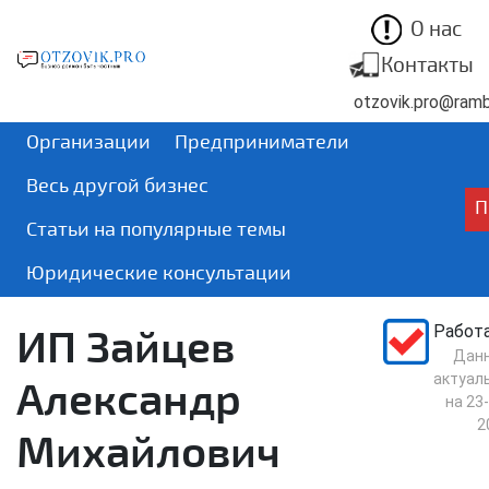
О нас
Контакты
otzovik.pro@rambl
Организации
Предприниматели
Весь другой бизнес
П
Статьи на популярные темы
Юридические консультации
ИП Зайцев
Работ
Дан
актуал
Александр
на
23-
2
Михайлович