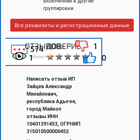
включенная в другие
группировки
Все реквизиты и регистрационные данные
ОТЗЫВОВ:
ДОВЕРИЕ:
1
574
1
0
ПРОСМОТРОВ
Написать отзыв ИП
Зайцев Александр
Михайлович,
республика Адыгея,
город Майкоп
отзывы ИНН
10401391453, ОГРНИП
315010500000452