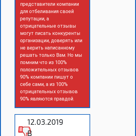
представители компании
для отбеливания своей
репутации, а
отрицательные отзывы
могут писать конкуренты
организации, доверять или
не верить написанному
решать только Вам. Но мы
помним что из 100%
положительных отзывов
90% компании пишут о
себе сами, а из 100%
отрицательных отзывов
90% являются правдой.
12.03.2019
В