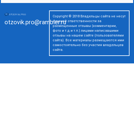
Copyright © 2018 Владельцы сайта не несут
otzovik.pro@rambler.ru
никакой ответственности за
размещенные отзывы (комментарии,
фото и т.д и т.п.) лицами написавшими
отзывы на нашем сайте (пользователями
сайта). Все материалы размещаются ими
самостоятельно без участия владельцев
сайта.