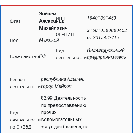
Зайцев
ИНН
10401391453
ФИО
Александр
Михайлович
315010500000452
ОГРНИП
от 2015-01-21 г.
Пол
Мужской
Вид
Индивидуальный
Гражданство
РФ
деятельности
предприниматель
Регион
республика Адыгея,
деятельности
город Майкоп
82.99 Деятельность
по предоставлению
Вид
прочих
деятельности
вспомогательных
по ОКВЭД
услуг для бизнеса, не