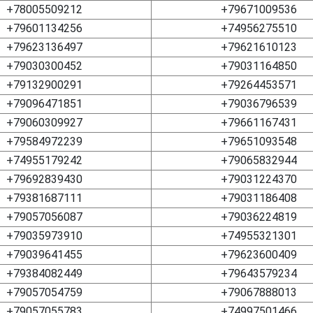
+78005509212
+79671009536
+79601134256
+74956275510
+79623136497
+79621610123
+79030300452
+79031164850
+79132900291
+79264453571
+79096471851
+79036796539
+79060309927
+79661167431
+79584972239
+79651093548
+74955179242
+79065832944
+79692839430
+79031224370
+79381687111
+79031186408
+79057056087
+79036224819
+79035973910
+74955321301
+79039641455
+79623600409
+79384082449
+79643579234
+79057054759
+79067888013
+79057055783
+74997501466