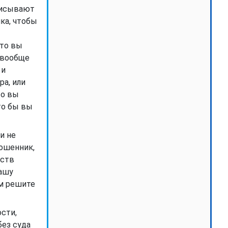
аписывают
ка, чтобы
что вы
 вообще
 и
ра, или
то вы
то бы вы
и не
мошенник,
тств
вашу
ом решите
сти,
без суда