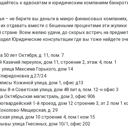
бращайтесь к адвокатам и юридическим компаниям банкрот
я – не берите вы деньги в микро финансовых компаниях,
сет их отдавать вместе с бешеными процентами эти жулики 
 стране. Всем желаю удачи, до скорых встреч, на предме
раздел Юридические консультации где вы тоже найдете оч
50 лет Октября, д. 11, пом. 7.
Казачий переулок, дом 11, строение 2, этаж 4, пом. 1
улица Максима Горького, дом 14
Спиридоновка д.27/24
лисы Кожиной улица, дом 1, офис д13
ы 8-я Советская улица, дом 48 лит.а, пом. 12-н офис 3
 Октябрьская магистраль, дом 3, офис 906
гвардейский 1-й проезд, дом 12 строение 3, эт 2 пом 1 к
Соколово-Мещерская, д. 29
ая улица, дом 10 строение 4, пом I ком 15
ывы улица Гнесиных, дом 10/1, офис 202