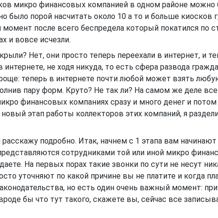
сков микро финансовых компанией в одном районе можно
но было порой насчитать около 10 а то и больше киосков 
 момент после всего беспредела который покатился по с
ах и вовсе исчезли.
крыли? Нет, они просто теперь переехали в интернет, и т
тернете, не ходя никуда, то есть сфера развода гражда
роще: теперь в интернете почти любой может взять люб
полнив пару форм. Круто? Не так ли? На самом же деле все
 микро финансовых компаниях сразу и много денег и потом
 новый этап работы коллекторов этих компаний, я раздели
расскажу подробно. Итак, начнем с 1 этапа вам начинают
представляются сотрудниками той или иной микро финан
тдаете. На первых порах такие звонки по сути не несут ни
осто уточняют по какой причине вы не платите и когда пл
законодательства, но есть один очень важный момент: пр
 вроде бы что тут такого, скажете вы, сейчас все записы