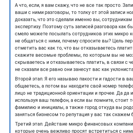
А что, если, я вам скажу, что не все так просто. З
ваши с ними разговоры, то толку от этой записи н
доказать, что это сделали именно вы, сотрудникам
экспертизу. Поэтому суть записей разговора как был
смело можете посылать сотрудников этих микро ко
не общаться с ними, почему спросите вы? Цель пер
отметить вас как то, что вы отказываетесь платить
скажите весомые проблемы, по которым вы не може
скрываетесь и отказываетесь платить, в связи с ч
не сказали все равно они занесут вас как уклониста
Второй этап. Я его называю пакости и гадости в ва
общаетесь, а потом вы находите свой номер телефо
лицо не традиционной ориентации и прочее. Да да 
используя ваш телефон, а если вы помните, стоит 
фамилию и инициалы, а также город откуда вы родо
заняться бизнесом то репутация у вас так скажем 
Третий этап. Действие микро финансовых компаний
которые очень вежливо просят встретиться с ними