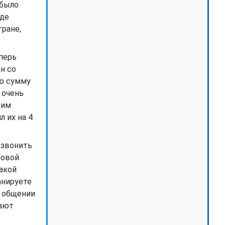
 было
где
тране,
еперь
н со
ую сумму
 очень
 им
л их на 4
 звонить
совой
какой
анируете
и общении
вают