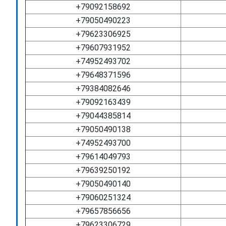
+79092158692
+79050490223
+79623306925
+79607931952
+74952493702
+79648371596
+79384082646
+79092163439
+79044385814
+79050490138
+74952493700
+79614049793
+79639250192
+79050490140
+79060251324
+79657856656
+79623306729