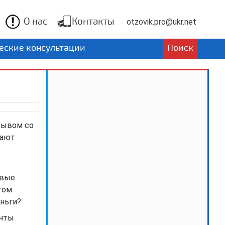
О нас
Контакты
otzovik.pro@ukr.net
ские консультации
Поиск
зывом со
вают
овые
гом
еньги?
енты