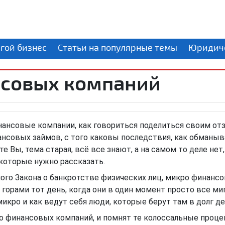
угой бизнес
Статьи на популярные темы
Юридиче
нсовых компаний
нансовые компании, как говориться поделиться своим от
нансовых займов, с того каковы последствия, как обманы
е Вы, тема старая, всё все знают, а на самом то деле нет,
которые нужно рассказать.
мого Закона о банкротстве физических лиц, микро финанс
а горами тот день, когда они в один момент просто все ми
микро и как ведут себя люди, которые берут там в долг д
ро финансовых компаний, и помнят те колоссальные проц