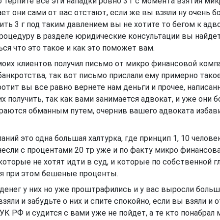
о терпите все эти нападки ровно 3 г с момента взятия ми
ает они сами от вас отстают, если же вы взяли ну очень б
ить 3 г под таким давлением вы не хотите то бегом к адв
роцедуру в разделе юридические консультации вы найдет
я что это такое и как это поможет вам.
 моих клиентов получил письмо от микро финансовой комп
банкротства, так вот письмо прислали ему примерно такое
ротит вы все равно вернете нам деньги и прочее, написан
х получить, так как вами занимается адвокат, и уже они б
араются обманным путем, очернив вашего адвоката избави
ий это одна большая халтурка, где принцип 1, 10 человек
ринесли с процентами 20 тр уже и по факту микро финансов
которые не хотят идти в суд, и которые по собственной г
вая при этом бешеные проценты.
 денег у них но уже проштрафились и у вас выросли боль
яли и забудьте о них и спите спокойно, если вы взяли и о
УК РФ и судится с вами уже не пойдет, а те кто понабрал 