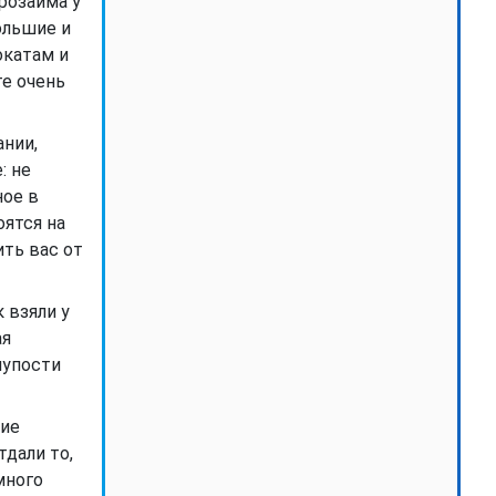
крозайма у
ольшие и
окатам и
е очень
ании,
: не
ное в
оятся на
ть вас от
 взяли у
ая
лупости
шие
тдали то,
много