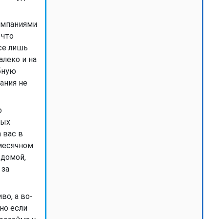
омпаниями
 что
се лишь
алеко и на
бную
ания не
о
ных
 вас в
емесячном
 домой,
 за
во, а во-
но если