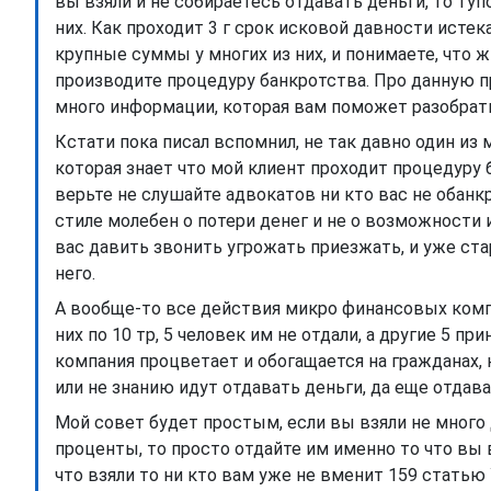
вы взяли и не собираетесь отдавать деньги, то туп
них. Как проходит 3 г срок исковой давности истек
крупные суммы у многих из них, и понимаете, что ж
производите процедуру банкротства. Про данную п
много информации, которая вам поможет разобратьс
Кстати пока писал вспомнил, не так давно один из
которая знает что мой клиент проходит процедуру 
верьте не слушайте адвокатов ни кто вас не обанк
стиле молебен о потери денег и не о возможности и
вас давить звонить угрожать приезжать, и уже ст
него.
А вообще-то все действия микро финансовых компан
них по 10 тр, 5 человек им не отдали, а другие 5 п
компания процветает и обогащается на гражданах, 
или не знанию идут отдавать деньги, да еще отда
Мой совет будет простым, если вы взяли не много
проценты, то просто отдайте им именно то что вы вз
что взяли то ни кто вам уже не вменит 159 статью 