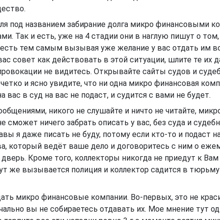
щество.
кля под названием забирание долга микро финансовыми к
и. Так и есть, уже на 4 стадии они в наглую пишут о том,
о есть тем самым вызывая уже желание у вас отдать им в
ас совет как действовать в этой ситуации, шлите те их д
е провокации не видитесь. Открывайте сайты судов и суде
 четко и ясно увидите, что ни одна микро финансовая комп
 вас в суд на вас не подаст, и судится с вами не будет.
сообщениями, никого не слушайте и ничто не читайте, микр
 сможет ничего забрать описать у вас, без суда и судеб
авы я даже писать не буду, потому если кто-то и подаст на
ва, который ведёт ваше дело и договоритесь с ним о еж
 дверь. Кроме того, коллекторы никогда не приедут к Вам
тут же вызывается полиция и коллектор садится в тюрьму
дать микро финансовые компании. Во-первых, это не краси
чально вы не собираетесь отдавать их. Мое мнение тут од