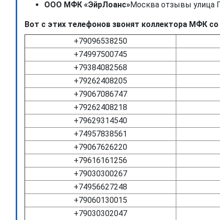
ООО МФК «ЭйрЛоанс»
Москва отзывы улица П
Вот с этих телефонов звонят коллектора МФК со
+79096538250
+74997500745
+79384082568
+79262408205
+79067086747
+79262408218
+79629314540
+74957838561
+79067626220
+79616161256
+79030300267
+74956627248
+79060130015
+79030302047