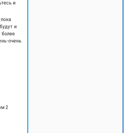
ьтесь и
 пока
будут и
т более
ень-очень
ом 2