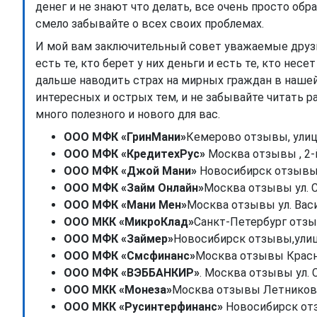
денег и не знают что делать, все очень просто о
смело забывайте о всех своих проблемах.
И мой вам заключительный совет уважаемые друзь
есть те, кто берет у них деньги и есть те, кто не
дальше наводить страх на мирных граждан в нашей
интересных и острых тем, и не забывайте читать 
много полезного и нового для вас.
ООО МФК «ГринМани»
Кемерово отзывы, улица 
ООО МФК «КредитехРус»
Москва отзывы , 2-й 
ООО МФК «Джой Мани»
Новосибирск отзывы 
ООО МФК «Займ Онлайн»
Москва отзывы ул. 
ООО МФК «Мани Мен»
Москва отзывы ул. Васи
ООО МКК «МикроКлад»
Санкт-Петербург отзыв
ООО МФК «Займер»
Новосибирск отзывы,улица
ООО МФК «Смсфинанс»
Москва отзывы Красно
ООО МФК «ВЭББАНКИР»
. Москва отзывы ул. 
ООО МКК «Монеза»
Москва отзывы Летниковск
ООО МКК «Русинтерфинанс»
Новосибирск отз