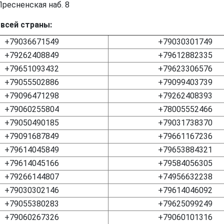
ресненская наб. 8
 всей страны:
+79036671549
+79030301749
+79262408849
+79612882335
+79651093432
+79623306576
+79055502886
+79099403739
+79096471298
+79262408393
+79060255804
+78005552466
+79050490185
+79031738370
+79091687849
+79661167236
+79614045849
+79653884321
+79614045166
+79584056305
+79266144807
+74956632238
+79030302146
+79614046092
+79055380283
+79625099249
+79060267326
+79060101316