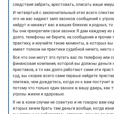
следствия забрать, арестовать, описать ваше иму
И четвёртый с заключительный этап всего спекта
это на вас кидают залп звонков сообщений с угрозам
найдут и накажут вас и ваших близких и родных, т
бы они прекратили свои звонки. Я дам каждому из в
долго, телефоны не берите, на сообщения и прочи
практику, и изучайте такие моменты, в которых вы
имеет толком ни практики судебной ничего, никто на
Все что они могут это пугать вас по телефону или 
финансовая компания, которой вы должны деньги не
приставов, а то как долго работают сами эти прист
суд, вы скорее всего сами первые найдете приста
платеже, чем дождетесь, когда он к вам постучит в
потому что только один звонок в вашу дверь, как 
угрозы жизни и здоровью.
Я не в коем случаи не советую и не говорю вам ки
вторых зачем брать там деньги вообще, когда изна