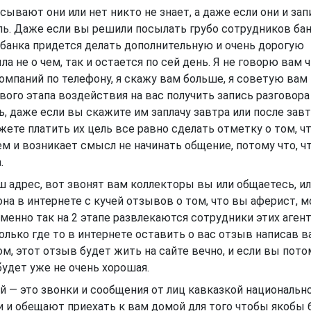
аписывают они или нет никто не знает, а даже если они и з
оль. Даже если вы решили посылать грубо сотрудников бан
 банка придется делать дополнительную и очень дорогую
а не о чем, так и остается по сей день. Я не говорю вам 
мпаний по телефону, я скажу вам больше, я советую вам
вого этапа воздействия на вас получить запись разговора
, даже если вы скажите им заплачу завтра или после завт
те платить их цель все равно сделать отметку о том, ч
ем и возникает смысл не начинать общение, потому что, ч
.
ш адрес, вот звонят вам коллекторы вы или общаетесь, ил
на в интернете с кучей отзывов о том, что вы аферист, 
именно так на 2 этапе развлекаются сотрудники этих аген
только где то в интернете оставить о вас отзыв написав 
м, этот отзыв будет жить на сайте вечно, и если вы пот
будет уже не очень хорошая.
 — это звонки и сообщения от лиц кавказкой национально
 и обещают приехать к вам домой для того чтобы якобы 