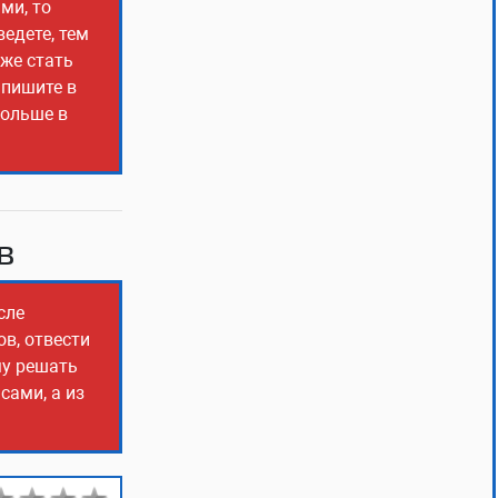
ми, то
едете, тем
оже стать
 пишите в
больше в
в
сле
ов, отвести
му решать
сами, а из