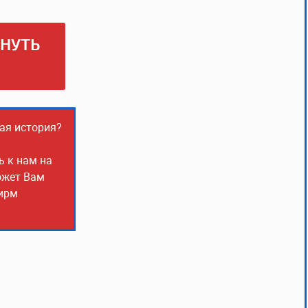
РНУТЬ
ная история?
ь к нам на
ожет Вам
фирм