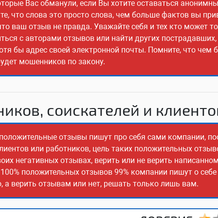
оторые Вас обманули, если Вы хотите оставаться анонимны
е, что слова это просто слова, чем больше фактов вы прив
о ваш отзыв не правда. Уважайте себя и тех кто может т
иться с авторами отзывов или найти других пострадавших,
отя бы адрес своей электронной почты. Помните, что чем 
будет мошенников по закону.
иков, соискателей и клиенто
о положительные отзывы пишут про себя сами компании, по
клиентов или работников, цель таких положительных отзыв
оих негативных отзывах, верить или не верить написанно
з 100% положительных отзывов 99% компании пишут о себе 
 а верить отзывам или нет, решать только лишь вам.