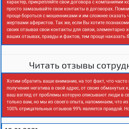
характер, прикрепляйте свои договора с компаниями к
просто замазывайте свои контакты в договорах. Помнит
проще бороться с мошенниками и им сложнее сказать чт
жертвами аферистов. Так же, если Вы хотите познаком
своих отзывах свои контакты для связи, элементарно х
ваших отзывах, правды и фактов, тем проще наказать 
Читать отзывы сотрудн
Хотим обратить ваше внимание, на тот факт, что част
получения негатива в свой адрес, от своих обманутых 
ваш взгляд от проблемы которую описывают люди в св
только вам, но мы из своего опыта, напоминаем, что и
100% отрицательных отзывов 99% является правдой. Но,