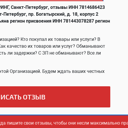
НГ, Санкт-Петербург, отзывы ИНН 7814686423
-Петербург, пр. Богатырский, д. 18, корпус 2
тьяна регион присвоения ИНН 781443078287 регион
изацией? Кто покупал их товары или услуги? В
Как качество их товаров или услуг? Обманывают
сть ли задержки? С ЗП не обманывают? Все ли
этой Организацией. Будем ждать ваших честных
ИСАТЬ ОТЗЫВ
гда пишите свои отзывы, чтобы они несли максимально п