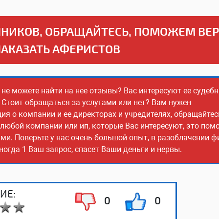
НИКОВ, ОБРАЩАЙТЕСЬ, ПОМОЖЕМ ВЕ
НАКАЗАТЬ АФЕРИСТОВ
 не можете найти на нее отзывы? Вас интересуют ее судеб
 Стоит обращаться за услугами или нет? Вам нужен
 о компании и ее директорах и учредителях, обращайтес
 любой компании или ип, которые Вас интересуют, это пом
ми. Поверьте у нас очень большой опыт, в разоблачении 
огда 1 Ваш запрос, спасет Ваши деньги и нервы.
ИЕ:
0
0