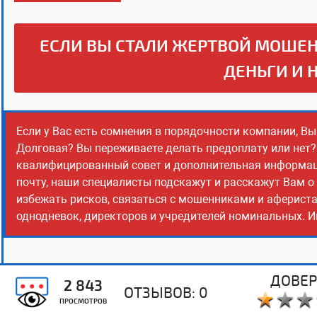
ЕСЛИ ВЫ СТАЛИ ЖЕРТВОЙ МОШЕН
ДЕНЬГИ И 
Если у Вас есть сомнения в порядочности компании, Вы
Долговая? Вы переживаете делать предоплату или нет?
квалифицированный совет и дополнительная информация
почту, наши специалисты подскажут и расскажут Вам о
избежать рисков, связаться с мошенниками и афериста
однодневок, директоров и учредителей номинальных. Ин
ДОВЕР
2 843
ОТЗЫВОВ:
0
ПРОСМОТРОВ