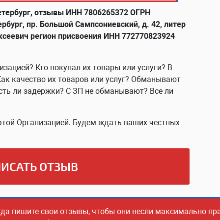
етербург, отзывы ИНН 7806265372 ОГРН
рбург, пр. Большой Сампсониевский, д. 42, литер
ксеевич регион присвоения ИНН 772770823924
изацией? Кто покупал их товары или услуги? В
Как качество их товаров или услуг? Обманывают
сть ли задержки? С ЗП не обманывают? Все ли
этой Организацией. Будем ждать ваших честных
ИСАТЬ ОТЗЫВ
гда пишите свои отзывы, чтобы они несли максимально п