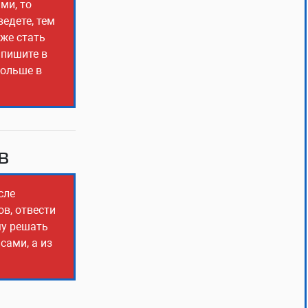
ми, то
едете, тем
оже стать
 пишите в
больше в
в
сле
ов, отвести
му решать
сами, а из