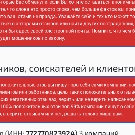
оторые Вас обманули, если Вы хотите оставаться анонимны
е, что слова это просто слова, чем больше фактов вы прив
о ваш отзыв не правда. Уважайте себя и тех кто может т
иться с авторами отзывов или найти других пострадавших,
отя бы адрес своей электронной почты. Помните, что чем 
будет мошенников по закону.
иков, соискателей и клиенто
о положительные отзывы пишут про себя сами компании, по
клиентов или работников, цель таких положительных отзыв
оих негативных отзывах, верить или не верить написанно
з 100% положительных отзывов 99% компании пишут о себе 
 а верить отзывам или нет, решать только лишь вам.
р (ИНН:
772770823924
) 3 компаний