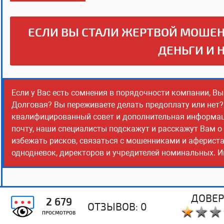
ЕСЛИ ВЫ СТАЛИ ЖЕРТВОЙ МОШЕН
ДЕНЬГИ И 
Если у Вас есть сомнения в порядочности компании, Вы
Долговая? Вы переживаете делать предоплату или нет?
квалифицированный совет и дополнительная информация
почту, наши специалисты подскажут и расскажут Вам о
избежать рисков, связаться с мошенниками и афериста
однодневок, директоров и учредителей номинальных. Ин
ДОВЕР
2 679
ОТЗЫВОВ:
0
ПРОСМОТРОВ