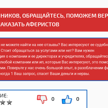
НИКОВ, ОБРАЩАЙТЕСЬ, ПОМОЖЕМ ВЕ
НАКАЗАТЬ АФЕРИСТОВ
 не можете найти на нее отзывы? Вас интересуют ее судеб
 Стоит обращаться за услугами или нет? Вам нужен
 о компании и ее директорах и учредителях, обращайтес
 любой компании или ип, которые Вас интересуют, это пом
ми. Поверьте у нас очень большой опыт, в разоблачении 
огда 1 Ваш запрос, спасет Ваши деньги и нервы.
ИЕ:
0
0