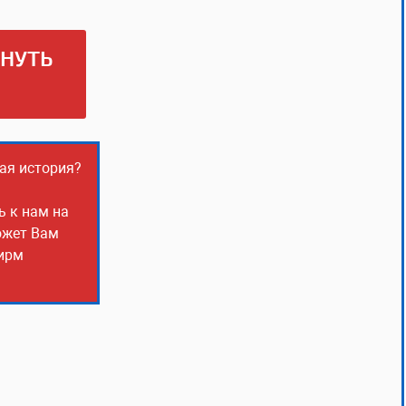
РНУТЬ
ная история?
ь к нам на
ожет Вам
фирм