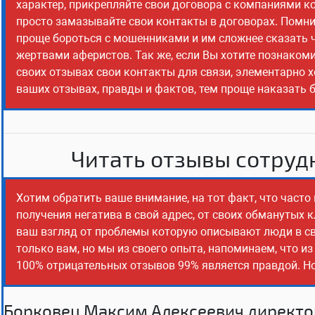
характер, прикрепляйте свои договора с компаниями к
просто замазывайте свои контакты в договорах. Помнит
проще бороться с мошенниками и им сложнее сказать чт
жертвами аферистов. Так же, если Вы хотите познаком
своих отзывах свои контакты для связи, элементарно х
ваших отзывах, правды и фактов, тем проще наказать 
Читать отзывы сотрудн
Хотим обратить ваше внимание, на тот факт, что част
получения негатива в свой адрес, от своих обманутых 
ваш взгляд от проблемы которую описывают люди в св
только вам, но мы из своего опыта, напоминаем, что и
100% отрицательных отзывов 99% является правдой. Но,
Борковец Максим Алексеевич директо