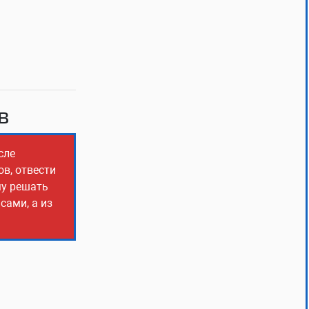
в
сле
ов, отвести
му решать
сами, а из