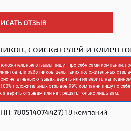
ИСАТЬ ОТЗЫВ
иков, соискателей и клиенто
о положительные отзывы пишут про себя сами компании, по
клиентов или работников, цель таких положительных отзыв
оих негативных отзывах, верить или не верить написанно
з 100% положительных отзывов 99% компании пишут о себе 
 а верить отзывам или нет, решать только лишь вам.
ИНН:
780514074427
) 18 компаний