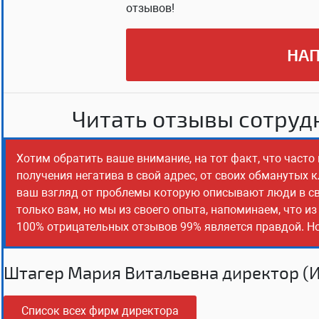
отзывов!
НАП
Читать отзывы сотрудн
Хотим обратить ваше внимание, на тот факт, что част
получения негатива в свой адрес, от своих обманутых 
ваш взгляд от проблемы которую описывают люди в св
только вам, но мы из своего опыта, напоминаем, что и
100% отрицательных отзывов 99% является правдой. Но,
Штагер Мария Витальевна директор (
Список всех фирм директора