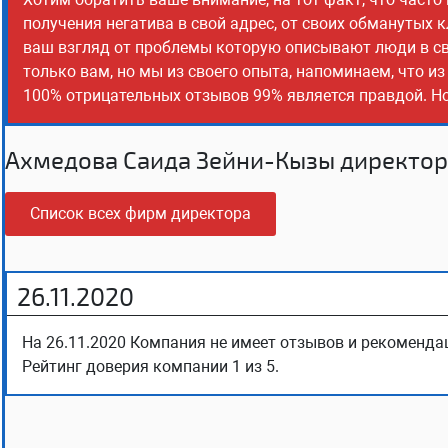
получения негатива в свой адрес, от своих обманутых 
ваш взгляд от проблемы которую описывают люди в св
только вам, но мы из своего опыта, напоминаем, что и
100% отрицательных отзывов 99% является правдой. Но,
Ахмедова Саида Зейни-Кызы директор
Список всех фирм директора
26.11.2020
На 26.11.2020 Компания не имеет отзывов и рекомендац
Рейтинг доверия компании 1 из 5.