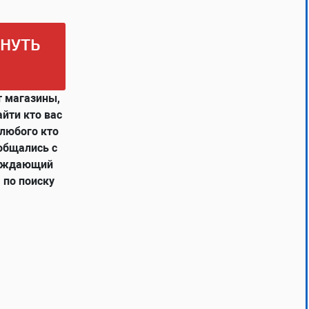
РНУТЬ
т магазины,
айти кто вас
 любого кто
 общались с
верждающий
 по поиску