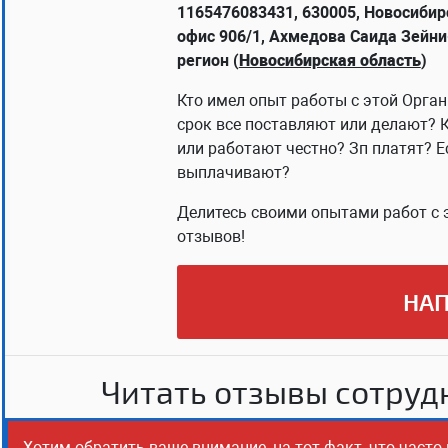
1165476083431, 630005, Новосибирск
офис 906/1, Ахмедова Саида Зейн
регион (
Новосибирская область
)
Кто имел опыт работы с этой Орган
срок все поставляют или делают? 
или работают честно? Зп платят? Е
выплачивают?
Делитесь своими опытами работ с 
отзывов!
НАП
Читать отзывы сотрудн
Хотим обратить ваше внимание, на тот факт, что част