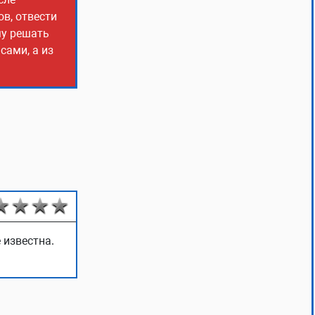
ов, отвести
му решать
сами, а из
 известна.