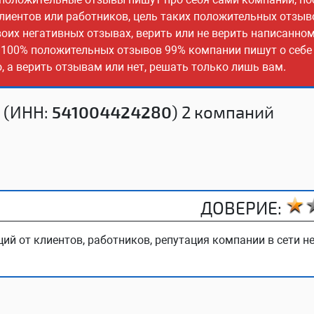
клиентов или работников, цель таких положительных отзыв
оих негативных отзывах, верить или не верить написанно
з 100% положительных отзывов 99% компании пишут о себе 
 а верить отзывам или нет, решать только лишь вам.
 (ИНН:
541004424280
) 2 компаний
ДОВЕРИЕ:
ий от клиентов, работников, репутация компании в сети не